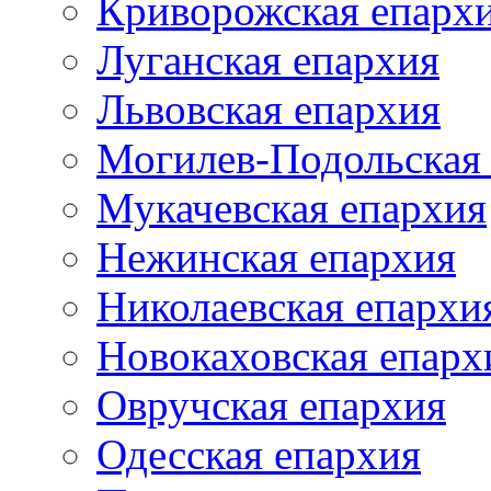
Криворожская епарх
Луганская епархия
Львовская епархия
Могилев-Подольская
Мукачевская епархия
Нежинская епархия
Николаевская епархи
Новокаховская епарх
Овручская епархия
Одесская епархия