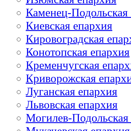
Каменец-Подольская
Киевская епархия
Кировоградская епар
Конотопская епархия
Кременчугская епарх
Криворожская епарх
Луганская епархия
Львовская епархия
Могилев-Подольская
Мукачевская епархия