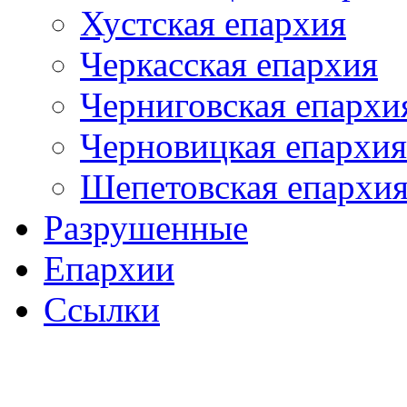
Хустская епархия
Черкасская епархия
Черниговская епархи
Черновицкая епархия
Шепетовская епархи
Разрушенные
Епархии
Ссылки