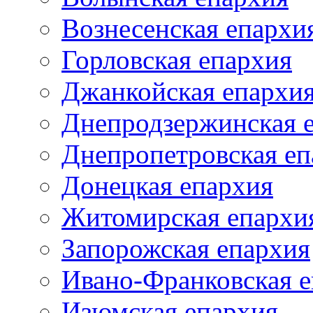
Вознесенская епархи
Горловская епархия
Джанкойская епархи
Днепродзержинская 
Днепропетровская еп
Донецкая епархия
Житомирская епархи
Запорожская епархия
Ивано-Франковская 
Изюмская епархия