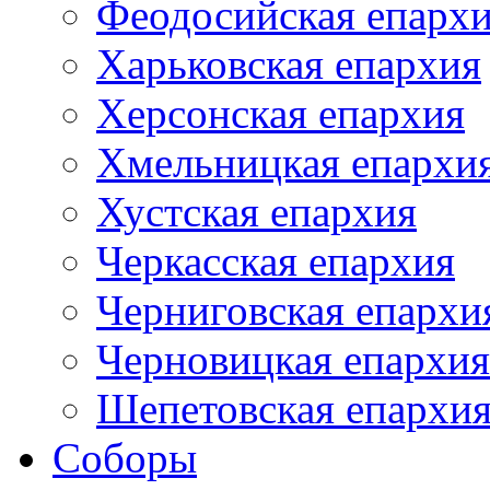
Феодосийская епарх
Харьковская епархия
Херсонская епархия
Хмельницкая епархи
Хустская епархия
Черкасская епархия
Черниговская епархи
Черновицкая епархия
Шепетовская епархи
Соборы