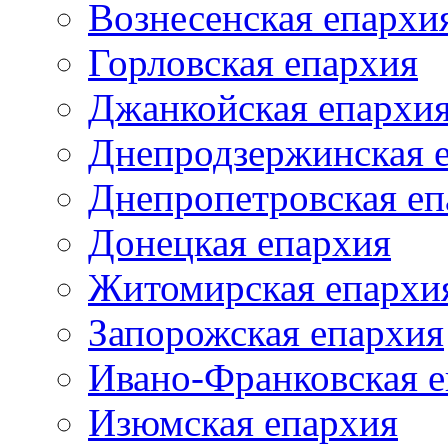
Вознесенская епархи
Горловская епархия
Джанкойская епархи
Днепродзержинская 
Днепропетровская еп
Донецкая епархия
Житомирская епархи
Запорожская епархия
Ивано-Франковская 
Изюмская епархия