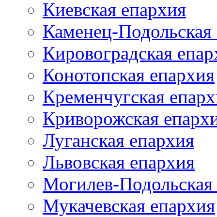
Киевская епархия
Каменец-Подольская
Кировоградская епар
Конотопская епархия
Кременчугская епарх
Криворожская епарх
Луганская епархия
Львовская епархия
Могилев-Подольская
Мукачевская епархия