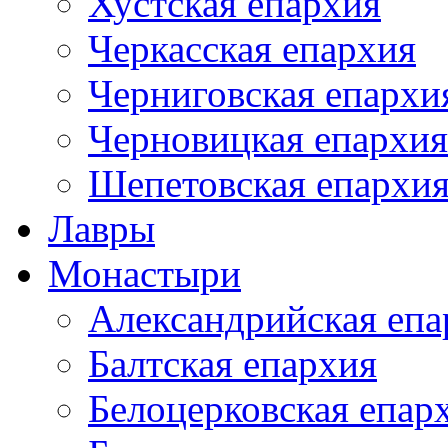
Хустская епархия
Черкасская епархия
Черниговская епархи
Черновицкая епархия
Шепетовская епархи
Лавры
Монастыри
Александрийская епа
Балтская епархия
Белоцерковская епар