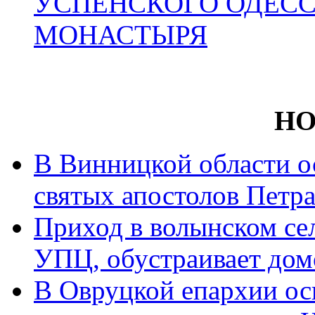
УСПЕНСКОГО ОДЕС
МОНАСТЫРЯ
НО
В Винницкой области о
святых апостолов Петра
Приход в волынском се
УПЦ, обустраивает дом
В Овруцкой епархии о