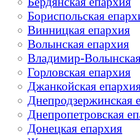
Бердянская епархия
Бориспольская епарх
Винницкая епархия
Волынская епархия
Владимир-Волынская
Горловская епархия
Джанкойская епархи
Днепродзержинская 
Днепропетровская еп
Донецкая епархия