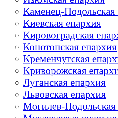
Каменец-Подольская
Киевская епархия
Кировоградская епар
Конотопская епархия
Кременчугская епарх
Криворожская епарх
Луганская епархия
Львовская епархия
Могилев-Подольская
Мукачевская епархия