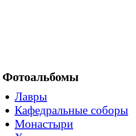
Фотоальбомы
Лавры
Кафедральные соборы
Монастыри