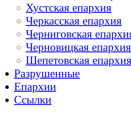
Хустская епархия
Черкасская епархия
Черниговская епархи
Черновицкая епархия
Шепетовская епархи
Разрушенные
Епархии
Ссылки