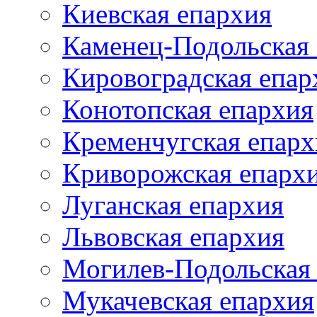
Киевская епархия
Каменец-Подольская
Кировоградская епар
Конотопская епархия
Кременчугская епарх
Криворожская епарх
Луганская епархия
Львовская епархия
Могилев-Подольская
Мукачевская епархия