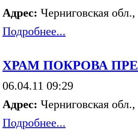
Адрес:
Черниговская обл., 
Подробнее...
ХРАМ ПОКРОВА ПР
06.04.11 09:29
Адрес:
Черниговская обл.,
Подробнее...