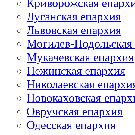
Криворожская епарх
Луганская епархия
Львовская епархия
Могилев-Подольская
Мукачевская епархия
Нежинская епархия
Николаевская епархи
Новокаховская епарх
Овручская епархия
Одесская епархия