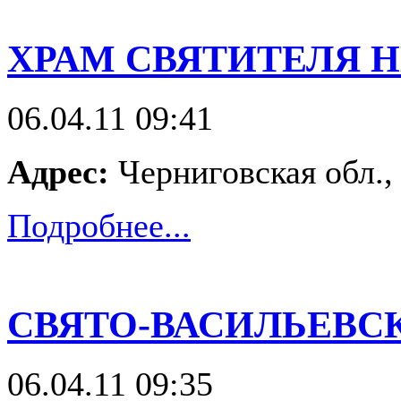
ХРАМ СВЯТИТЕЛЯ 
06.04.11 09:41
Адрес:
Черниговская обл.,
Подробнее...
СВЯТО-ВАСИЛЬЕВС
06.04.11 09:35