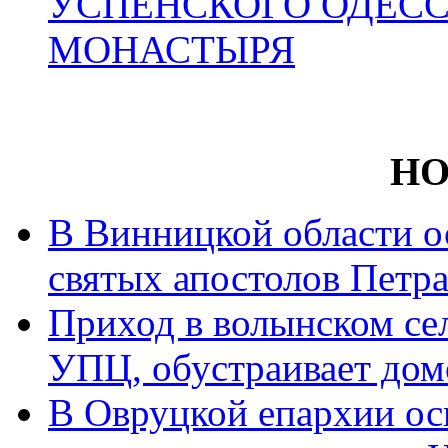
УСПЕНСКОГО ОДЕС
МОНАСТЫРЯ
НО
В Винницкой области о
святых апостолов Петра
Приход в волынском се
УПЦ, обустраивает дом
В Овруцкой епархии о