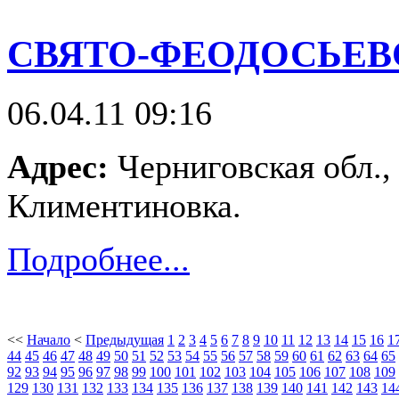
СВЯТО-ФЕОДОСЬЕВ
06.04.11 09:16
Адрес:
Черниговская обл., 
Климентиновка.
Подробнее...
<<
Начало
<
Предыдущая
1
2
3
4
5
6
7
8
9
10
11
12
13
14
15
16
1
44
45
46
47
48
49
50
51
52
53
54
55
56
57
58
59
60
61
62
63
64
65
92
93
94
95
96
97
98
99
100
101
102
103
104
105
106
107
108
109
129
130
131
132
133
134
135
136
137
138
139
140
141
142
143
14