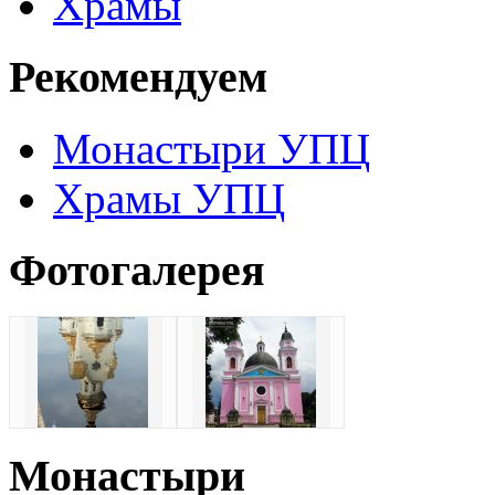
Храмы
Рекомендуем
Монастыри УПЦ
Храмы УПЦ
Фотогалерея
Монастыри