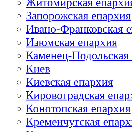
Житомирская епархи
Запорожская епархия
Ивано-Франковская 
Изюмская епархия
Каменец-Подольская
Киев
Киевская епархия
Кировоградская епар
Конотопская епархия
Кременчугская епарх