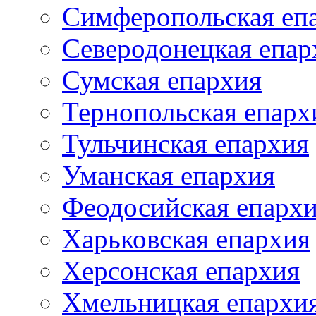
Симферопольская еп
Северодонецкая епар
Сумская епархия
Тернопольская епарх
Тульчинская епархия
Уманская епархия
Феодосийская епарх
Харьковская епархия
Херсонская епархия
Хмельницкая епархи