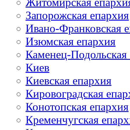
Житомирская епархи
Запорожская епархия
Ивано-Франковская 
Изюмская епархия
Каменец-Подольская
Киев
Киевская епархия
Кировоградская епар
Конотопская епархия
Кременчугская епарх