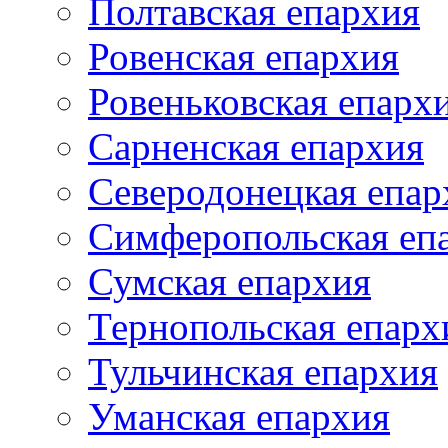
Полтавская епархия
Ровенская епархия
Ровеньковская епарх
Сарненская епархия
Северодонецкая епар
Симферопольская еп
Сумская епархия
Тернопольская епарх
Тульчинская епархия
Уманская епархия