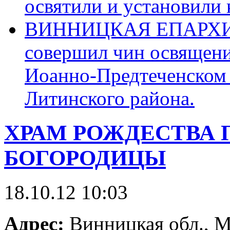
освятили и установили 
ВИННИЦКАЯ ЕПАРХИЯ.
совершил чин освящени
Иоанно-Предтеченском 
Литинского района.
ХРАМ РОЖДЕСТВА 
БОГОРОДИЦЫ
18.10.12 10:03
Адрес:
Винницкая обл., М