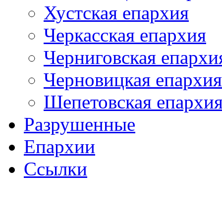
Хустская епархия
Черкасская епархия
Черниговская епархи
Черновицкая епархия
Шепетовская епархи
Разрушенные
Епархии
Ссылки