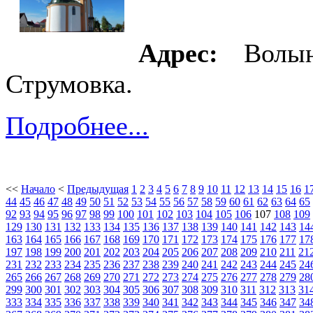
Адрес:
Волынс
Струмовка.
Подробнее...
<<
Начало
<
Предыдущая
1
2
3
4
5
6
7
8
9
10
11
12
13
14
15
16
1
44
45
46
47
48
49
50
51
52
53
54
55
56
57
58
59
60
61
62
63
64
65
92
93
94
95
96
97
98
99
100
101
102
103
104
105
106
107
108
109
129
130
131
132
133
134
135
136
137
138
139
140
141
142
143
14
163
164
165
166
167
168
169
170
171
172
173
174
175
176
177
17
197
198
199
200
201
202
203
204
205
206
207
208
209
210
211
21
231
232
233
234
235
236
237
238
239
240
241
242
243
244
245
24
265
266
267
268
269
270
271
272
273
274
275
276
277
278
279
28
299
300
301
302
303
304
305
306
307
308
309
310
311
312
313
31
333
334
335
336
337
338
339
340
341
342
343
344
345
346
347
34