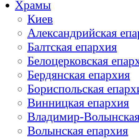
Храмы
Киев
Александрийская епа
Балтская епархия
Белоцерковская епар
Бердянская епархия
Бориспольская епарх
Винницкая епархия
Владимир-Волынская
Волынская епархия