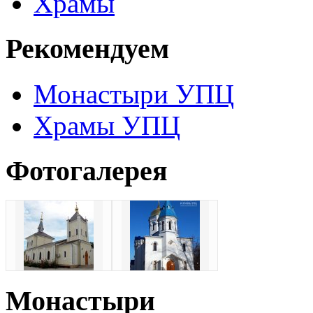
Храмы
Рекомендуем
Монастыри УПЦ
Храмы УПЦ
Фотогалерея
Монастыри