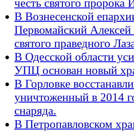
честь святого пророка 
В Вознесенской епархи
Первомайский Алексей 
святого праведного Лаз
В Одесской области ус
УПЦ основан новый хр
В Горловке восстанавл
уничтоженный в 2014 го
снаряда.
В Петропавловском хр