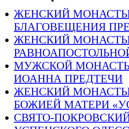
ЖЕНСКИЙ МОНАСТЫР
БЛАГОВЕЩЕНИЯ ПР
ЖЕНСКИЙ МОНАСТЫР
РАВНОАПОСТОЛЬНОЙ
МУЖСКОЙ МОНАСТЫР
ИОАННА ПРЕДТЕЧИ
ЖЕНСКИЙ МОНАСТЫР
БОЖИЕЙ МАТЕРИ «
СВЯТО-ПОКРОВСКИЙ