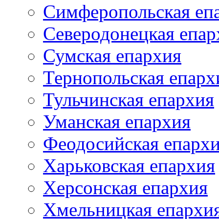
Симферопольская еп
Северодонецкая епар
Сумская епархия
Тернопольская епарх
Тульчинская епархия
Уманская епархия
Феодосийская епарх
Харьковская епархия
Херсонская епархия
Хмельницкая епархи