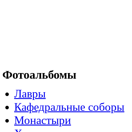
Фотоальбомы
Лавры
Кафедральные соборы
Монастыри