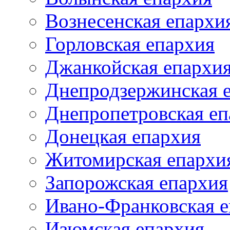
Вознесенская епархи
Горловская епархия
Джанкойская епархи
Днепродзержинская 
Днепропетровская еп
Донецкая епархия
Житомирская епархи
Запорожская епархия
Ивано-Франковская 
Изюмская епархия