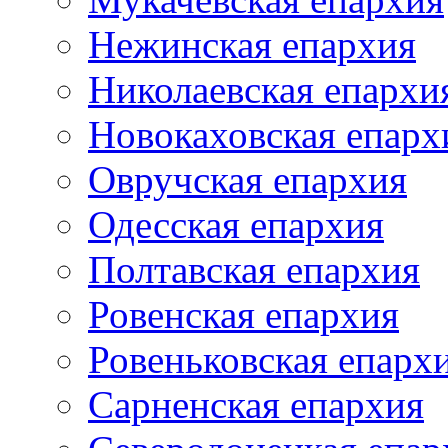
Нежинская епархия
Николаевская епархи
Новокаховская епарх
Овручская епархия
Одесская епархия
Полтавская епархия
Ровенская епархия
Ровеньковская епарх
Сарненская епархия