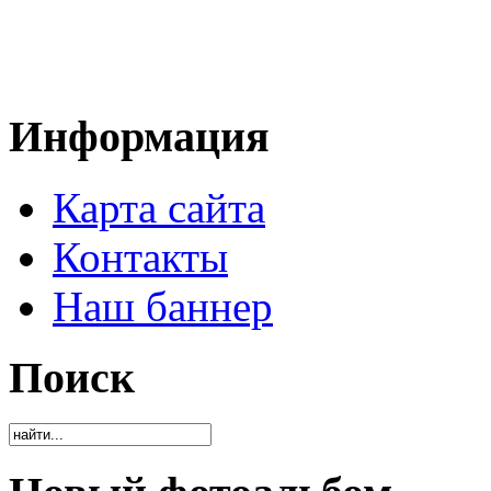
Информация
Карта сайта
Контакты
Наш баннер
Поиск