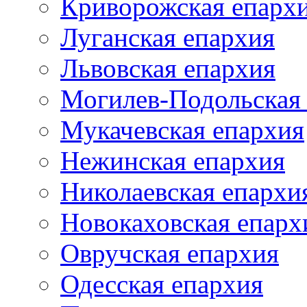
Криворожская епарх
Луганская епархия
Львовская епархия
Могилев-Подольская
Мукачевская епархия
Нежинская епархия
Николаевская епархи
Новокаховская епарх
Овручская епархия
Одесская епархия