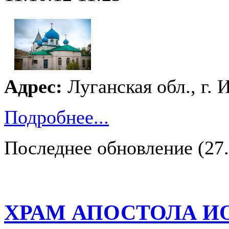
Адрес:
Луганская обл., г. 
Подробнее...
Последнее обновление (27.
ХРАМ АПОСТОЛА И