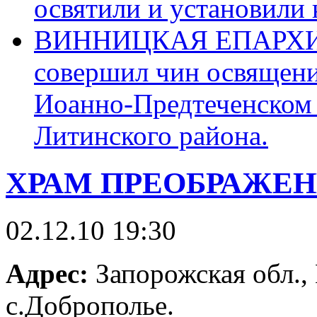
освятили и установили 
ВИННИЦКАЯ ЕПАРХИЯ.
совершил чин освящени
Иоанно-Предтеченском 
Литинского района.
ХРАМ ПРЕОБРАЖЕ
02.12.10 19:30
Адрес:
Запорожская обл.,
с.Доброполье.