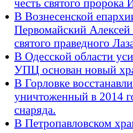
честь святого пророка 
В Вознесенской епархи
Первомайский Алексей 
святого праведного Лаз
В Одесской области ус
УПЦ основан новый хр
В Горловке восстанавл
уничтоженный в 2014 го
снаряда.
В Петропавловском хр