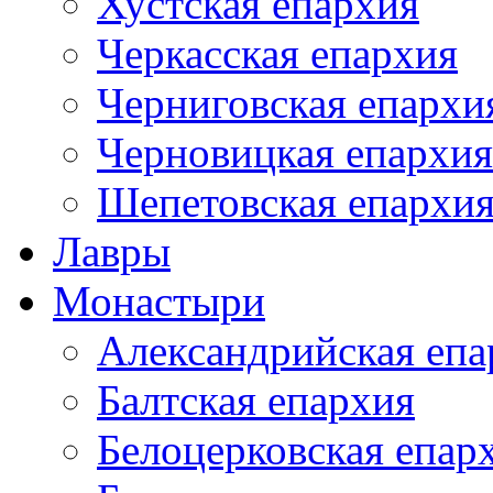
Хустская епархия
Черкасская епархия
Черниговская епархи
Черновицкая епархия
Шепетовская епархи
Лавры
Монастыри
Александрийская епа
Балтская епархия
Белоцерковская епар