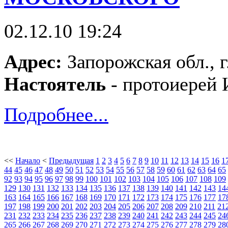
02.12.10 19:24
Адрес:
Запорожская обл., г
Настоятель
- протоиерей 
Подробнее...
<<
Начало
<
Предыдущая
1
2
3
4
5
6
7
8
9
10
11
12
13
14
15
16
1
44
45
46
47
48
49
50
51
52
53
54
55
56
57
58
59
60
61
62
63
64
65
92
93
94
95
96
97
98
99
100
101
102
103
104
105
106
107
108
109
129
130
131
132
133
134
135
136
137
138
139
140
141
142
143
14
163
164
165
166
167
168
169
170
171
172
173
174
175
176
177
17
197
198
199
200
201
202
203
204
205
206
207
208
209
210
211
21
231
232
233
234
235
236
237
238
239
240
241
242
243
244
245
24
265
266
267
268
269
270
271
272
273
274
275
276
277
278
279
28