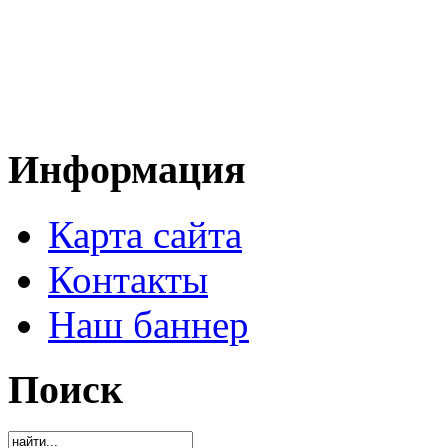
Информация
Карта сайта
Контакты
Наш баннер
Поиск