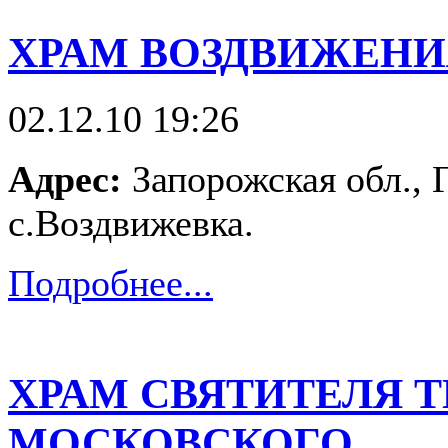
ХРАМ ВОЗДВИЖЕНИ
02.12.10 19:26
Адрес:
Запорожская обл., 
с.Воздвижевка.
Подробнее...
ХРАМ СВЯТИТЕЛЯ 
МОСКОВСКОГО