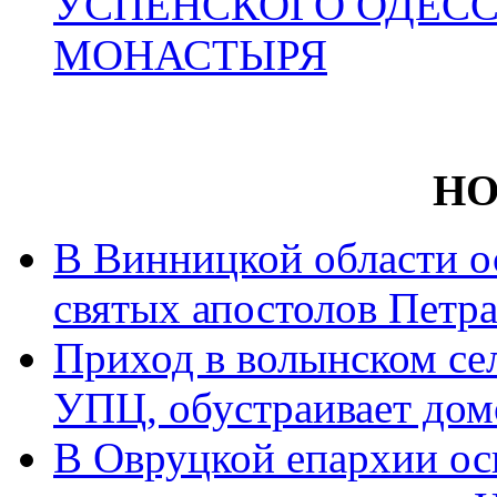
УСПЕНСКОГО ОДЕС
МОНАСТЫРЯ
НО
В Винницкой области о
святых апостолов Петра
Приход в волынском се
УПЦ, обустраивает дом
В Овруцкой епархии о