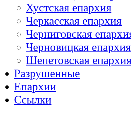
Хустская епархия
Черкасская епархия
Черниговская епархи
Черновицкая епархия
Шепетовская епархи
Разрушенные
Епархии
Ссылки