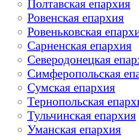
Полтавская епархия
Ровенская епархия
Ровеньковская епарх
Сарненская епархия
Северодонецкая епар
Симферопольская еп
Сумская епархия
Тернопольская епарх
Тульчинская епархия
Уманская епархия