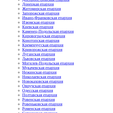
Донецкая епархия
Житомирская епархия
Запорожская епархия
Ивано-Франковская епархия
Изюмская епархия
Киевская епархия
Каменец-Подольская епархия
Кировоградская епархия
Конотопская епархия
Кременчугская епархия
Криворожская епархия
Луганская епархия
Львовская епархия
Могилев-Подольская епархия
Мукачевская епархия
Нежинская епархия
Николаевская епархия
Новокаховская епархия
Овручская епархия
Одесская епархия
Полтавская епархия
Ровенская епархия
Ровеньковская епархия
Роменская епархия