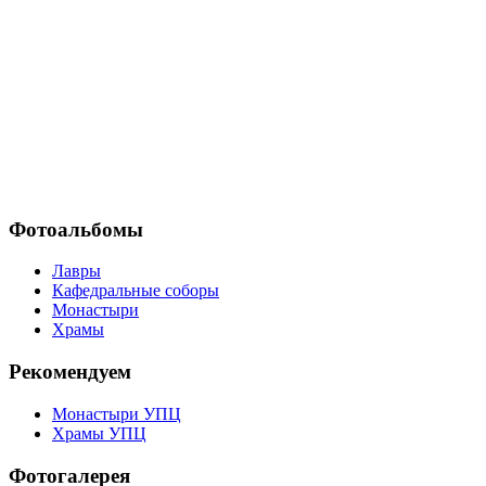
Фотоальбомы
Лавры
Кафедральные соборы
Монастыри
Храмы
Рекомендуем
Монастыри УПЦ
Храмы УПЦ
Фотогалерея