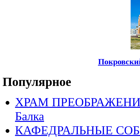
Покровски
Популярное
ХРАМ ПРЕОБРАЖЕНИЯ 
Балка
КАФЕДРАЛЬНЫЕ СО