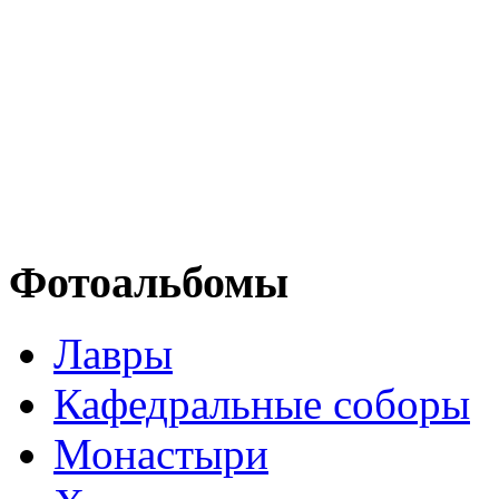
Фотоальбомы
Лавры
Кафедральные соборы
Монастыри