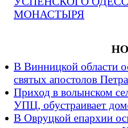
УСПЕНСКОГО ОДЕС
МОНАСТЫРЯ
НО
В Винницкой области о
святых апостолов Петра
Приход в волынском се
УПЦ, обустраивает дом
В Овруцкой епархии о