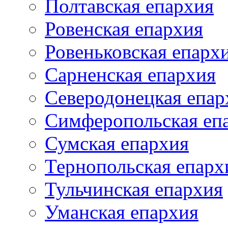
Полтавская епархия
Ровенская епархия
Ровеньковская епарх
Сарненская епархия
Северодонецкая епар
Симферопольская еп
Сумская епархия
Тернопольская епарх
Тульчинская епархия
Уманская епархия