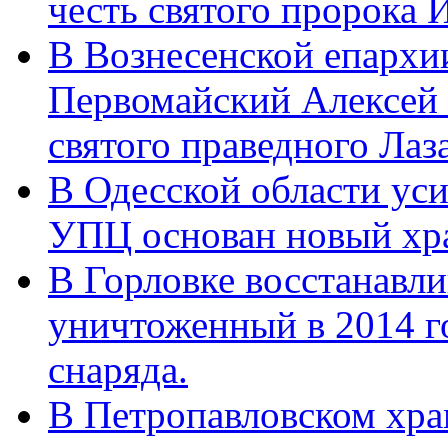
честь святого пророка 
В Вознесенской епархи
Первомайский Алексей 
святого праведного Лаз
В Одесской области ус
УПЦ основан новый хр
В Горловке восстанавл
уничтоженный в 2014 го
снаряда.
В Петропавловском хр