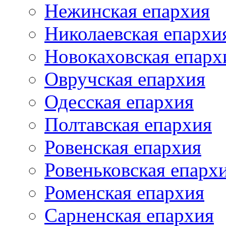
Нежинская епархия
Николаевская епархи
Новокаховская епарх
Овручская епархия
Одесская епархия
Полтавская епархия
Ровенская епархия
Ровеньковская епарх
Роменская епархия
Сарненская епархия