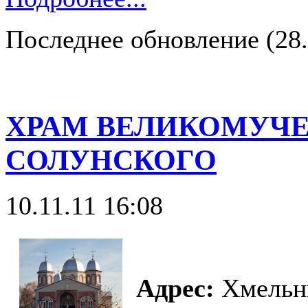
Последнее обновление (28.
ХРАМ ВЕЛИКОМУЧ
СОЛУНСКОГО
10.11.11 16:08
Адрес:
Хмельни