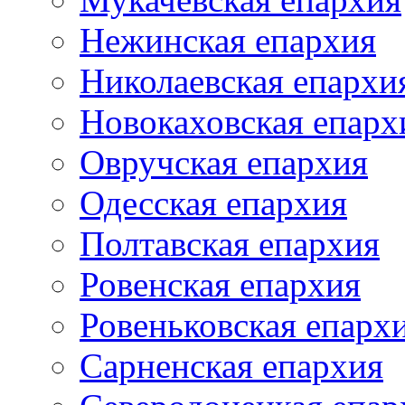
Нежинская епархия
Николаевская епархи
Новокаховская епарх
Овручская епархия
Одесская епархия
Полтавская епархия
Ровенская епархия
Ровеньковская епарх
Сарненская епархия