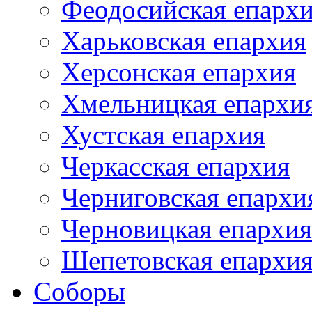
Феодосийская епарх
Харьковская епархия
Херсонская епархия
Хмельницкая епархи
Хустская епархия
Черкасская епархия
Черниговская епархи
Черновицкая епархия
Шепетовская епархи
Соборы