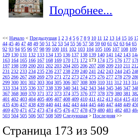
Подробнее...
<<
Начало
<
Предыдущая
1
2
3
4
5
6
7
8
9
10
11
12
13
14
15
16
1
44
45
46
47
48
49
50
51
52
53
54
55
56
57
58
59
60
61
62
63
64
65
92
93
94
95
96
97
98
99
100
101
102
103
104
105
106
107
108
109
129
130
131
132
133
134
135
136
137
138
139
140
141
142
143
14
163
164
165
166
167
168
169
170
171
172
173
174
175
176
177
17
197
198
199
200
201
202
203
204
205
206
207
208
209
210
211
21
231
232
233
234
235
236
237
238
239
240
241
242
243
244
245
24
265
266
267
268
269
270
271
272
273
274
275
276
277
278
279
28
299
300
301
302
303
304
305
306
307
308
309
310
311
312
313
31
333
334
335
336
337
338
339
340
341
342
343
344
345
346
347
34
367
368
369
370
371
372
373
374
375
376
377
378
379
380
381
38
401
402
403
404
405
406
407
408
409
410
411
412
413
414
415
41
435
436
437
438
439
440
441
442
443
444
445
446
447
448
449
45
469
470
471
472
473
474
475
476
477
478
479
480
481
482
483
48
503
504
505
506
507
508
509
Следующая
>
Последняя
>>
Страница 173 из 509