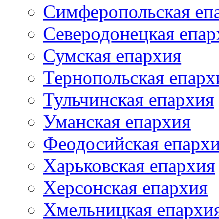
Симферопольская еп
Северодонецкая епар
Сумская епархия
Тернопольская епарх
Тульчинская епархия
Уманская епархия
Феодосийская епарх
Харьковская епархия
Херсонская епархия
Хмельницкая епархи