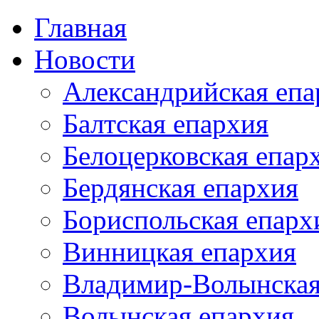
Главная
Новости
Александрийская епа
Балтская епархия
Белоцерковская епар
Бердянская епархия
Бориспольская епарх
Винницкая епархия
Владимир-Волынская
Волынская епархия