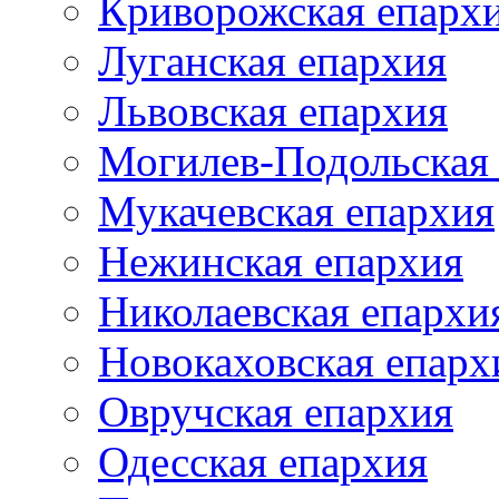
Криворожская епарх
Луганская епархия
Львовская епархия
Могилев-Подольская
Мукачевская епархия
Нежинская епархия
Николаевская епархи
Новокаховская епарх
Овручская епархия
Одесская епархия