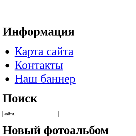
Информация
Карта сайта
Контакты
Наш баннер
Поиск
Новый фотоальбом