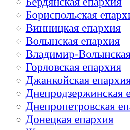
Бердянская епархия
Бориспольская епарх
Винницкая епархия
Волынская епархия
Владимир-Волынская
Горловская епархия
Джанкойская епархи
Днепродзержинская 
Днепропетровская еп
Донецкая епархия