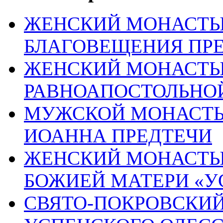
ЖЕНСКИЙ МОНАСТЫР
БЛАГОВЕЩЕНИЯ ПР
ЖЕНСКИЙ МОНАСТЫР
РАВНОАПОСТОЛЬНОЙ
МУЖСКОЙ МОНАСТЫР
ИОАННА ПРЕДТЕЧИ
ЖЕНСКИЙ МОНАСТЫР
БОЖИЕЙ МАТЕРИ «
СВЯТО-ПОКРОВСКИЙ