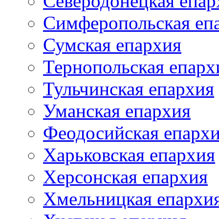
Северодонецкая епар
Симферопольская еп
Сумская епархия
Тернопольская епарх
Тульчинская епархия
Уманская епархия
Феодосийская епарх
Харьковская епархия
Херсонская епархия
Хмельницкая епархи