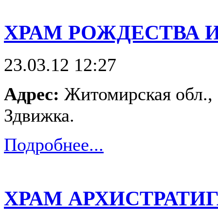
ХРАМ РОЖДЕСТВА 
23.03.12 12:27
Адрес:
Житомирская обл., 
Здвижка.
Подробнее...
ХРАМ АРХИСТРАТИ