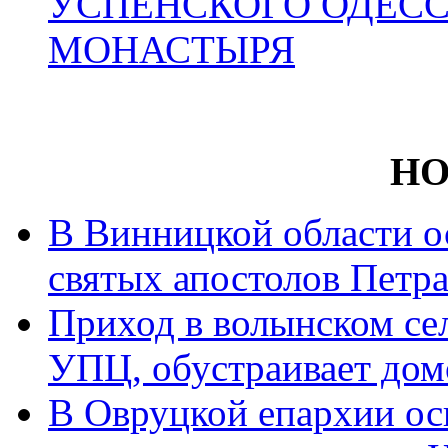
УСПЕНСКОГО ОДЕС
МОНАСТЫРЯ
НО
В Винницкой области о
святых апостолов Петра
Приход в волынском се
УПЦ, обустраивает дом
В Овруцкой епархии о