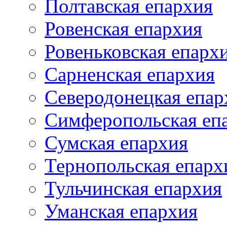
Полтавская епархия
Ровенская епархия
Ровеньковская епарх
Сарненская епархия
Северодонецкая епар
Симферопольская еп
Сумская епархия
Тернопольская епарх
Тульчинская епархия
Уманская епархия