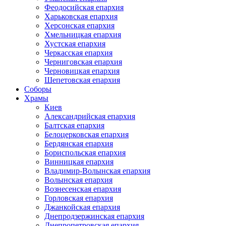
Феодосийская епархия
Харьковская епархия
Херсонская епархия
Хмельницкая епархия
Хустская епархия
Черкасская епархия
Черниговская епархия
Черновицкая епархия
Шепетовская епархия
Соборы
Храмы
Киев
Александрийская епархия
Балтская епархия
Белоцерковская епархия
Бердянская епархия
Бориспольская епархия
Винницкая епархия
Владимир-Волынская епархия
Волынская епархия
Вознесенская епархия
Горловская епархия
Джанкойская епархия
Днепродзержинская епархия
Днепропетровская епархия