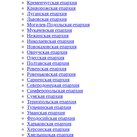
Кременчугская епархия
Криворожская епархия
Луганская епархия
Львовская епархия
Могилев-Подольская епархия
Мукачевская епархия
Нежинская епархия
Николаевская епархия
Новокаховская епархия
Овручская епархия
Одесская епархия
Полтавская епархия
Ровенская епархия
Ровеньковская епархия
Сарненская епархия
Северодонецкая епархия
Симферопольская епархия
Сумская епархия
Тернопольская епархия
Тульчинская епархия
Уманская епархия
Феодосийская епархия
Харьковская епархия
Херсонская епархия
Хмельницкая епархия