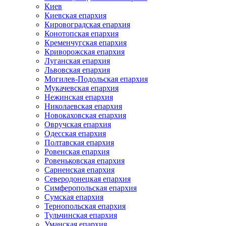
Киев
Киевская епархия
Кировоградская епархия
Конотопская епархия
Кременчугская епархия
Криворожская епархия
Луганская епархия
Львовская епархия
Могилев-Подольская епархия
Мукачевская епархия
Нежинская епархия
Николаевская епархия
Новокаховская епархия
Овручская епархия
Одесская епархия
Полтавская епархия
Ровенская епархия
Ровеньковская епархия
Сарненская епархия
Северодонецкая епархия
Симферопольская епархия
Сумская епархия
Тернопольская епархия
Тульчинская епархия
Уманская епархия