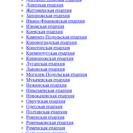
Донецкая епархия
Житомирская епархия
Запорожская епархия
Ивано-Франковская епархия
Изюмская епархия
Киевская епархия
Каменец-Подольская епархия
Кировоградская епархия
Конотопская епархия
Кременчугская епархия
Криворожская епархия
Луганская епархия
Львовская епархия
Могилев-Подольская епархия
Мукачевская епархия
Нежинская епархия
Николаевская епархия
Новокаховская епархия
Овручская епархия
Одесская епархия
Полтавская епархия
Ровенская епархия
Ровеньковская епархия
Роменская епархия