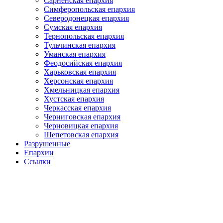
Сарненская епархия
Симферопольская епархия
Северодонецкая епархия
Сумская епархия
Тернопольская епархия
Тульчинская епархия
Уманская епархия
Феодосийская епархия
Харьковская епархия
Херсонская епархия
Хмельницкая епархия
Хустская епархия
Черкасская епархия
Черниговская епархия
Черновицкая епархия
Шепетовская епархия
Разрушенные
Епархии
Ссылки