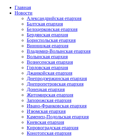
Главная
Новости
Александрийская епархия
Балтская епархия
Белоцерковская епархия
Бердянская епархия
Бориспольская епархия
Винницкая епархия
Владимир-Волынская епархия
Волынская епархия
Вознесенская епархия
Горловская епархия
Джанкойская епархия
Днепродзержинская епархия
Днепропетровская епархия
Донецкая епархия
Житомирская епархия
Запорожская епархия
Ивано-Франковская епархия
Изюмская епархия
Каменец-Подольская епархия
Киевская епархия
Кировоградская епархия
Конотопская епархия