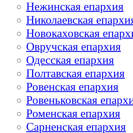
Нежинская епархия
Николаевская епархи
Новокаховская епарх
Овручская епархия
Одесская епархия
Полтавская епархия
Ровенская епархия
Ровеньковская епарх
Роменская епархия
Сарненская епархия