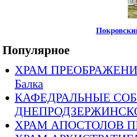
Покровски
Популярное
ХРАМ ПРЕОБРАЖЕНИЯ 
Балка
КАФЕДРАЛЬНЫЕ СО
ДНЕПРОДЗЕРЖИНСК
ХРАМ АПОСТОЛОВ П