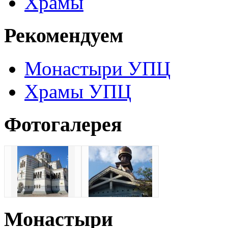
Храмы
Рекомендуем
Монастыри УПЦ
Храмы УПЦ
Фотогалерея
Монастыри