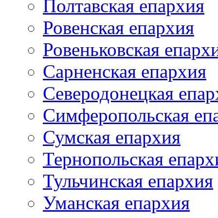
Полтавская епархия
Ровенская епархия
Ровеньковская епарх
Сарненская епархия
Северодонецкая епар
Симферопольская еп
Сумская епархия
Тернопольская епарх
Тульчинская епархия
Уманская епархия