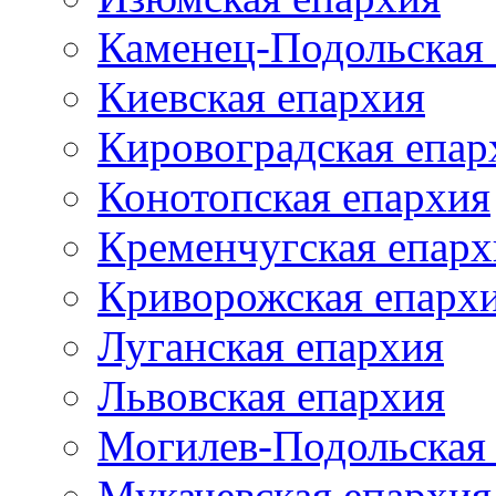
Каменец-Подольская
Киевская епархия
Кировоградская епар
Конотопская епархия
Кременчугская епарх
Криворожская епарх
Луганская епархия
Львовская епархия
Могилев-Подольская
Мукачевская епархия