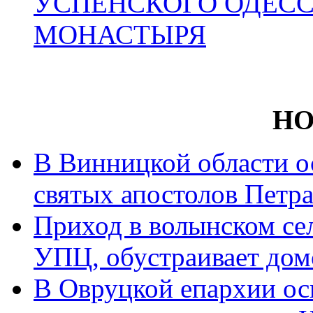
УСПЕНСКОГО ОДЕС
МОНАСТЫРЯ
НО
В Винницкой области о
святых апостолов Петра
Приход в волынском се
УПЦ, обустраивает дом
В Овруцкой епархии о