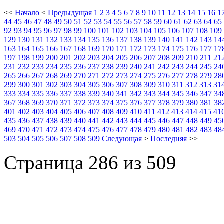
<<
Начало
<
Предыдущая
1
2
3
4
5
6
7
8
9
10
11
12
13
14
15
16
1
44
45
46
47
48
49
50
51
52
53
54
55
56
57
58
59
60
61
62
63
64
65
92
93
94
95
96
97
98
99
100
101
102
103
104
105
106
107
108
109
129
130
131
132
133
134
135
136
137
138
139
140
141
142
143
14
163
164
165
166
167
168
169
170
171
172
173
174
175
176
177
17
197
198
199
200
201
202
203
204
205
206
207
208
209
210
211
21
231
232
233
234
235
236
237
238
239
240
241
242
243
244
245
24
265
266
267
268
269
270
271
272
273
274
275
276
277
278
279
28
299
300
301
302
303
304
305
306
307
308
309
310
311
312
313
31
333
334
335
336
337
338
339
340
341
342
343
344
345
346
347
34
367
368
369
370
371
372
373
374
375
376
377
378
379
380
381
38
401
402
403
404
405
406
407
408
409
410
411
412
413
414
415
41
435
436
437
438
439
440
441
442
443
444
445
446
447
448
449
45
469
470
471
472
473
474
475
476
477
478
479
480
481
482
483
48
503
504
505
506
507
508
509
Следующая
>
Последняя
>>
Страница 286 из 509