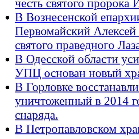
честь святого пророка 
В Вознесенской епархи
Первомайский Алексей 
святого праведного Лаз
В Одесской области ус
УПЦ основан новый хр
В Горловке восстанавл
уничтоженный в 2014 го
снаряда.
В Петропавловском хр