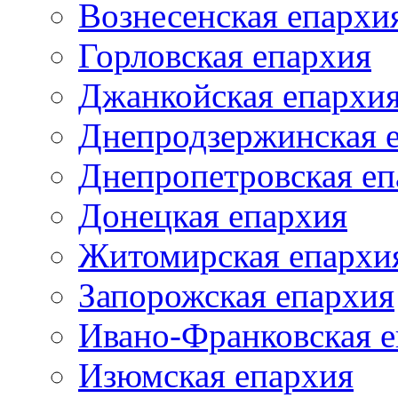
Вознесенская епархи
Горловская епархия
Джанкойская епархи
Днепродзержинская 
Днепропетровская еп
Донецкая епархия
Житомирская епархи
Запорожская епархия
Ивано-Франковская 
Изюмская епархия