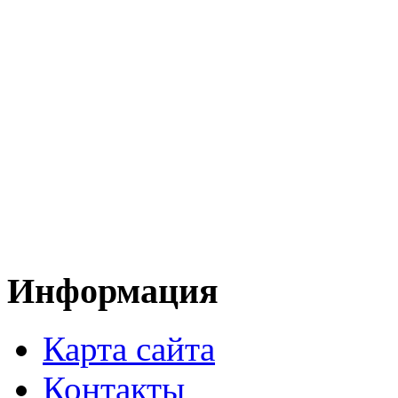
Информация
Карта сайта
Контакты