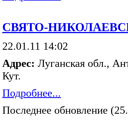
СВЯТО-НИКОЛАЕВС
22.01.11 14:02
Адрес:
Луганская обл., Ан
Кут.
Подробнее...
Последнее обновление (25.