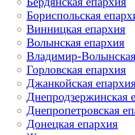
Бердянская епархия
Бориспольская епарх
Винницкая епархия
Волынская епархия
Владимир-Волынская
Горловская епархия
Джанкойская епархи
Днепродзержинская 
Днепропетровская еп
Донецкая епархия