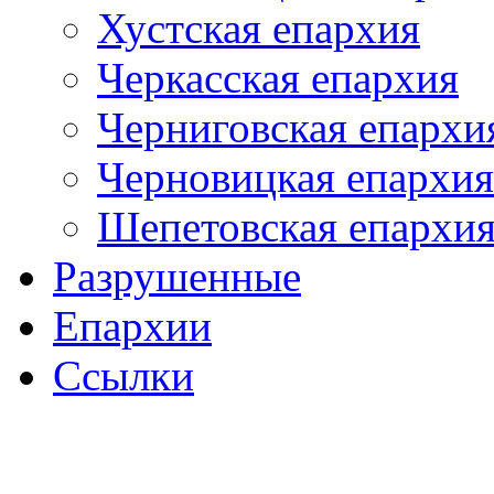
Хустская епархия
Черкасская епархия
Черниговская епархи
Черновицкая епархия
Шепетовская епархи
Разрушенные
Епархии
Ссылки