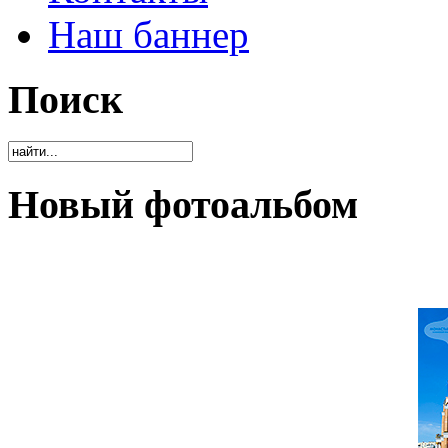
Наш баннер
Поиск
Новый фотоальбом