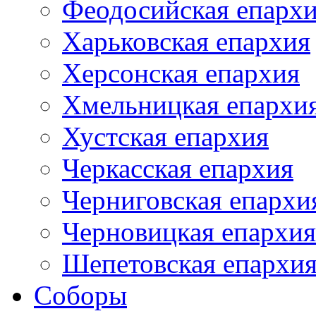
Феодосийская епарх
Харьковская епархия
Херсонская епархия
Хмельницкая епархи
Хустская епархия
Черкасская епархия
Черниговская епархи
Черновицкая епархия
Шепетовская епархи
Соборы