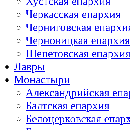
Хустская епархия
Черкасская епархия
Черниговская епархи
Черновицкая епархия
Шепетовская епархи
Лавры
Монастыри
Александрийская епа
Балтская епархия
Белоцерковская епар