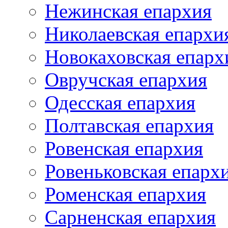
Нежинская епархия
Николаевская епархи
Новокаховская епарх
Овручская епархия
Одесская епархия
Полтавская епархия
Ровенская епархия
Ровеньковская епарх
Роменская епархия
Сарненская епархия