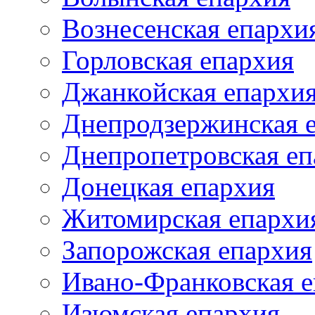
Вознесенская епархи
Горловская епархия
Джанкойская епархи
Днепродзержинская 
Днепропетровская еп
Донецкая епархия
Житомирская епархи
Запорожская епархия
Ивано-Франковская 
Изюмская епархия