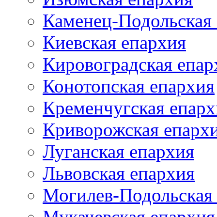
Каменец-Подольская
Киевская епархия
Кировоградская епар
Конотопская епархия
Кременчугская епарх
Криворожская епарх
Луганская епархия
Львовская епархия
Могилев-Подольская
Мукачевская епархия