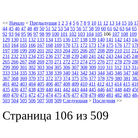
<<
Начало
<
Предыдущая
1
2
3
4
5
6
7
8
9
10
11
12
13
14
15
16
1
44
45
46
47
48
49
50
51
52
53
54
55
56
57
58
59
60
61
62
63
64
65
92
93
94
95
96
97
98
99
100
101
102
103
104
105
106
107
108
109
129
130
131
132
133
134
135
136
137
138
139
140
141
142
143
14
163
164
165
166
167
168
169
170
171
172
173
174
175
176
177
17
197
198
199
200
201
202
203
204
205
206
207
208
209
210
211
21
231
232
233
234
235
236
237
238
239
240
241
242
243
244
245
24
265
266
267
268
269
270
271
272
273
274
275
276
277
278
279
28
299
300
301
302
303
304
305
306
307
308
309
310
311
312
313
31
333
334
335
336
337
338
339
340
341
342
343
344
345
346
347
34
367
368
369
370
371
372
373
374
375
376
377
378
379
380
381
38
401
402
403
404
405
406
407
408
409
410
411
412
413
414
415
41
435
436
437
438
439
440
441
442
443
444
445
446
447
448
449
45
469
470
471
472
473
474
475
476
477
478
479
480
481
482
483
48
503
504
505
506
507
508
509
Следующая
>
Последняя
>>
Страница 106 из 509