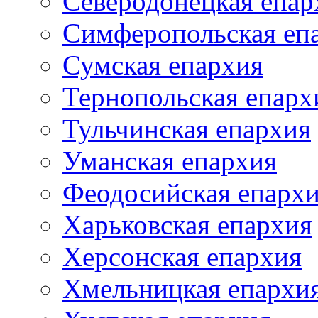
Северодонецкая епар
Симферопольская еп
Сумская епархия
Тернопольская епарх
Тульчинская епархия
Уманская епархия
Феодосийская епарх
Харьковская епархия
Херсонская епархия
Хмельницкая епархи