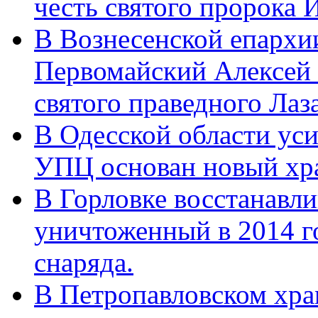
честь святого пророка 
В Вознесенской епархи
Первомайский Алексей 
святого праведного Лаз
В Одесской области ус
УПЦ основан новый хр
В Горловке восстанавл
уничтоженный в 2014 го
снаряда.
В Петропавловском хр