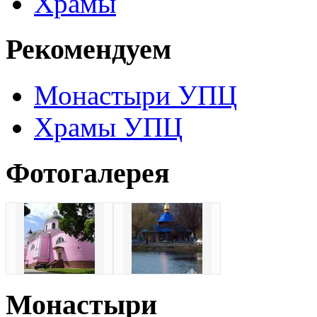
Храмы
Рекомендуем
Монастыри УПЦ
Храмы УПЦ
Фотогалерея
Монастыри