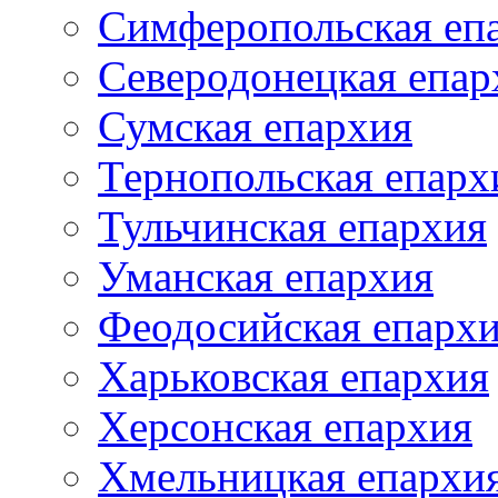
Симферопольская еп
Северодонецкая епар
Сумская епархия
Тернопольская епарх
Тульчинская епархия
Уманская епархия
Феодосийская епарх
Харьковская епархия
Херсонская епархия
Хмельницкая епархи