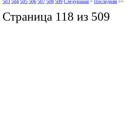
503
504
505
506
507
508
509
Следующая
>
Последняя
>>
Страница 118 из 509