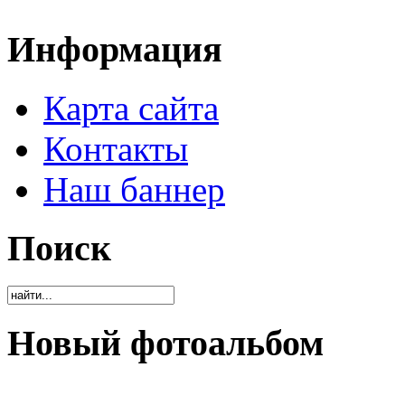
Информация
Карта сайта
Контакты
Наш баннер
Поиск
Новый фотоальбом