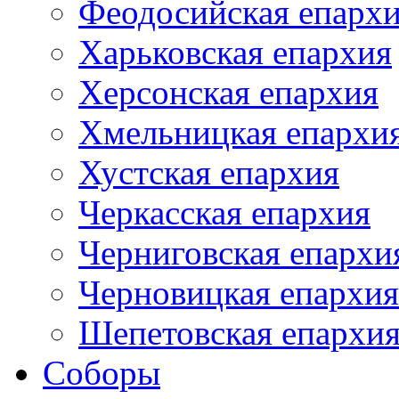
Феодосийская епарх
Харьковская епархия
Херсонская епархия
Хмельницкая епархи
Хустская епархия
Черкасская епархия
Черниговская епархи
Черновицкая епархия
Шепетовская епархи
Соборы