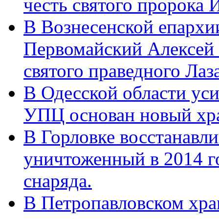
честь святого пророка 
В Вознесенской епархи
Первомайский Алексей 
святого праведного Лаз
В Одесской области ус
УПЦ основан новый хр
В Горловке восстанавл
уничтоженный в 2014 го
снаряда.
В Петропавловском хр