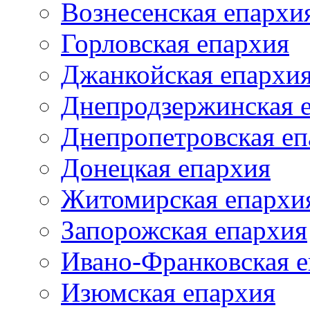
Вознесенская епархи
Горловская епархия
Джанкойская епархи
Днепродзержинская 
Днепропетровская еп
Донецкая епархия
Житомирская епархи
Запорожская епархия
Ивано-Франковская 
Изюмская епархия