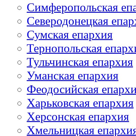
Симферопольская еп
Северодонецкая епар
Сумская епархия
Тернопольская епарх
Тульчинская епархия
Уманская епархия
Феодосийская епарх
Харьковская епархия
Херсонская епархия
Хмельницкая епархи