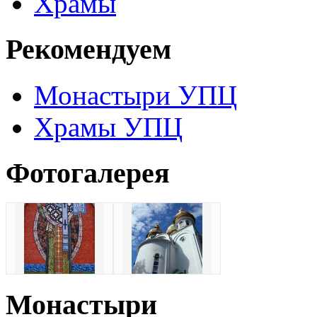
Храмы
Рекомендуем
Монастыри УПЦ
Храмы УПЦ
Фотогалерея
Монастыри