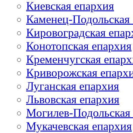
Киевская епархия
Каменец-Подольская
Кировоградская епар
Конотопская епархия
Кременчугская епарх
Криворожская епарх
Луганская епархия
Львовская епархия
Могилев-Подольская
Мукачевская епархия