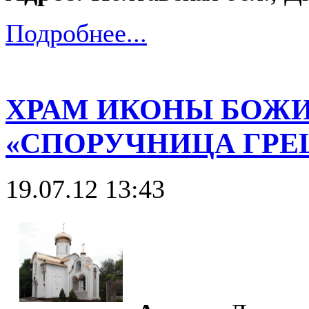
Подробнее...
ХРАМ ИКОНЫ БОЖИ
«СПОРУЧНИЦА ГР
19.07.12 13:43