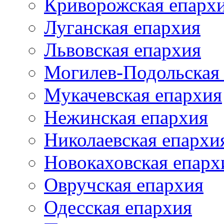
Криворожская епарх
Луганская епархия
Львовская епархия
Могилев-Подольская
Мукачевская епархия
Нежинская епархия
Николаевская епархи
Новокаховская епарх
Овручская епархия
Одесская епархия