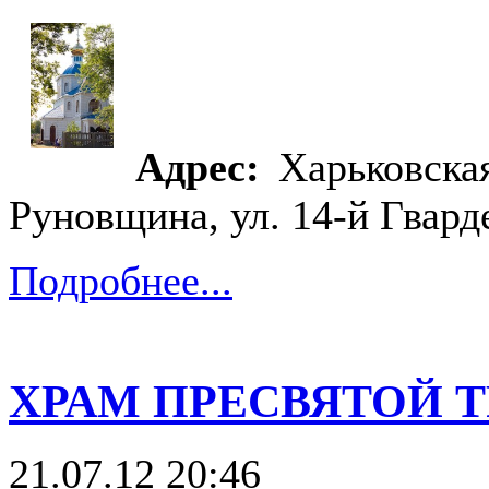
Адрес:
Харьковская
Руновщина, ул. 14-й Гвард
Подробнее...
ХРАМ ПРЕСВЯТОЙ 
21.07.12 20:46