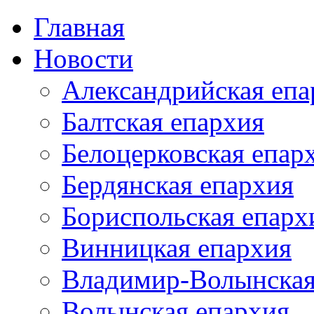
Главная
Новости
Александрийская епа
Балтская епархия
Белоцерковская епар
Бердянская епархия
Бориспольская епарх
Винницкая епархия
Владимир-Волынская
Волынская епархия