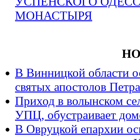
УСПЕНСКОГО ОДЕС
МОНАСТЫРЯ
НО
В Винницкой области о
святых апостолов Петра
Приход в волынском се
УПЦ, обустраивает дом
В Овруцкой епархии о