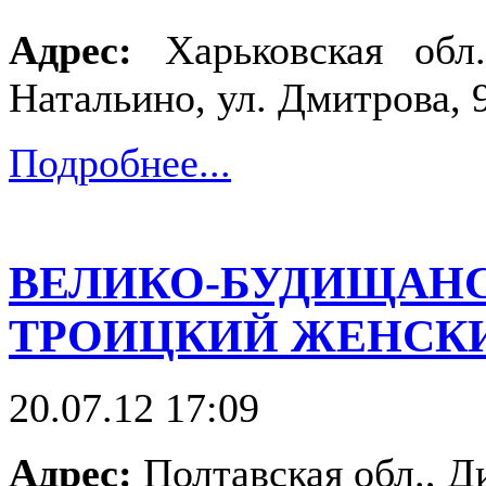
Адрес:
Харьковская обл
Натальино, ул. Дмитрова, 
Подробнее...
ВЕЛИКО-БУДИЩАНС
ТРОИЦКИЙ ЖЕНСК
20.07.12 17:09
Адрес:
Полтавская обл., Д