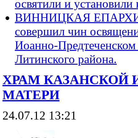
освятили и установили 
ВИННИЦКАЯ ЕПАРХИЯ.
совершил чин освящени
Иоанно-Предтеченском 
Литинского района.
ХРАМ КАЗАНСКОЙ
МАТЕРИ
24.07.12 13:21