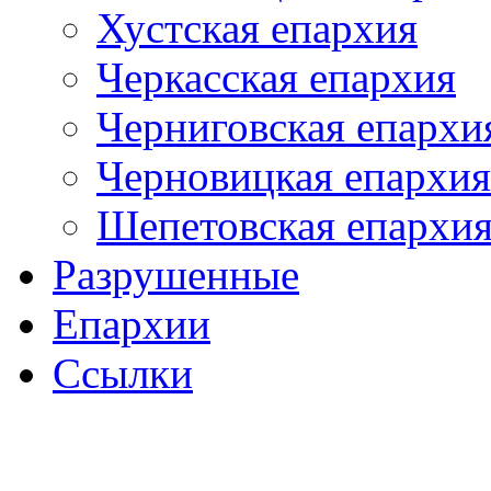
Хустская епархия
Черкасская епархия
Черниговская епархи
Черновицкая епархия
Шепетовская епархи
Разрушенные
Епархии
Ссылки