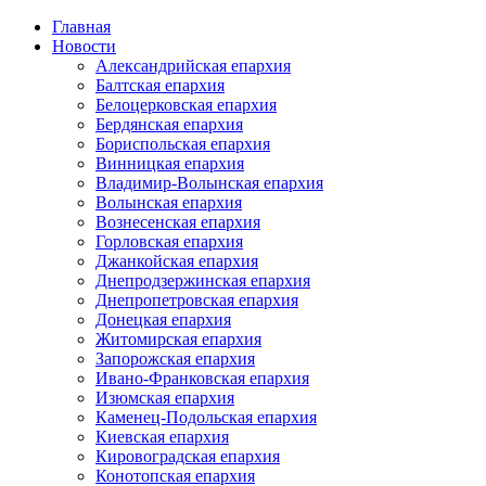
Главная
Новости
Александрийская епархия
Балтская епархия
Белоцерковская епархия
Бердянская епархия
Бориспольская епархия
Винницкая епархия
Владимир-Волынская епархия
Волынская епархия
Вознесенская епархия
Горловская епархия
Джанкойская епархия
Днепродзержинская епархия
Днепропетровская епархия
Донецкая епархия
Житомирская епархия
Запорожская епархия
Ивано-Франковская епархия
Изюмская епархия
Каменец-Подольская епархия
Киевская епархия
Кировоградская епархия
Конотопская епархия