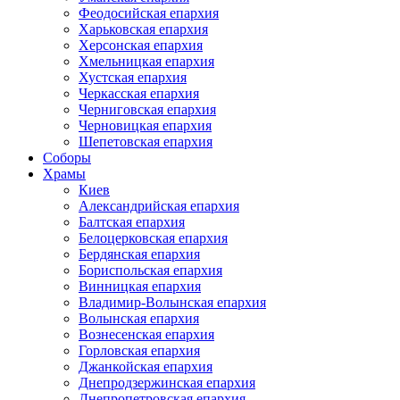
Феодосийская епархия
Харьковская епархия
Херсонская епархия
Хмельницкая епархия
Хустская епархия
Черкасская епархия
Черниговская епархия
Черновицкая епархия
Шепетовская епархия
Соборы
Храмы
Киев
Александрийская епархия
Балтская епархия
Белоцерковская епархия
Бердянская епархия
Бориспольская епархия
Винницкая епархия
Владимир-Волынская епархия
Волынская епархия
Вознесенская епархия
Горловская епархия
Джанкойская епархия
Днепродзержинская епархия
Днепропетровская епархия