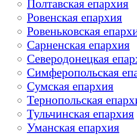
Полтавская епархия
Ровенская епархия
Ровеньковская епарх
Сарненская епархия
Северодонецкая епар
Симферопольская еп
Сумская епархия
Тернопольская епарх
Тульчинская епархия
Уманская епархия