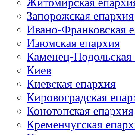
Житомирская епархи
Запорожская епархия
Ивано-Франковская 
Изюмская епархия
Каменец-Подольская
Киев
Киевская епархия
Кировоградская епар
Конотопская епархия
Кременчугская епарх