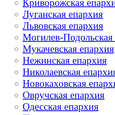
Криворожская епарх
Луганская епархия
Львовская епархия
Могилев-Подольская
Мукачевская епархия
Нежинская епархия
Николаевская епархи
Новокаховская епарх
Овручская епархия
Одесская епархия