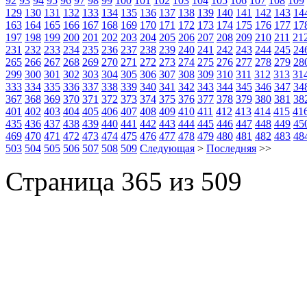
92
93
94
95
96
97
98
99
100
101
102
103
104
105
106
107
108
109
129
130
131
132
133
134
135
136
137
138
139
140
141
142
143
14
163
164
165
166
167
168
169
170
171
172
173
174
175
176
177
17
197
198
199
200
201
202
203
204
205
206
207
208
209
210
211
21
231
232
233
234
235
236
237
238
239
240
241
242
243
244
245
24
265
266
267
268
269
270
271
272
273
274
275
276
277
278
279
28
299
300
301
302
303
304
305
306
307
308
309
310
311
312
313
31
333
334
335
336
337
338
339
340
341
342
343
344
345
346
347
34
367
368
369
370
371
372
373
374
375
376
377
378
379
380
381
38
401
402
403
404
405
406
407
408
409
410
411
412
413
414
415
41
435
436
437
438
439
440
441
442
443
444
445
446
447
448
449
45
469
470
471
472
473
474
475
476
477
478
479
480
481
482
483
48
503
504
505
506
507
508
509
Следующая
>
Последняя
>>
Страница 365 из 509