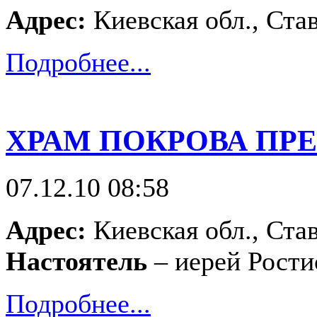
Адрес:
Киевская обл., Ста
Подробнее...
ХРАМ ПОКРОВА ПР
07.12.10 08:58
Адрес:
Киевская обл., Ста
Настоятель
– иерей Рости
Подробнее...