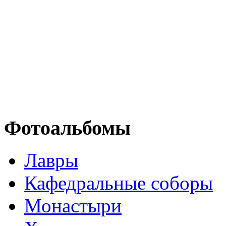
Фотоальбомы
Лавры
Кафедральные соборы
Монастыри