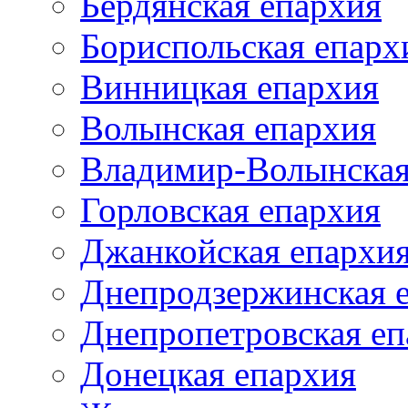
Бердянская епархия
Бориспольская епарх
Винницкая епархия
Волынская епархия
Владимир-Волынская
Горловская епархия
Джанкойская епархи
Днепродзержинская 
Днепропетровская еп
Донецкая епархия