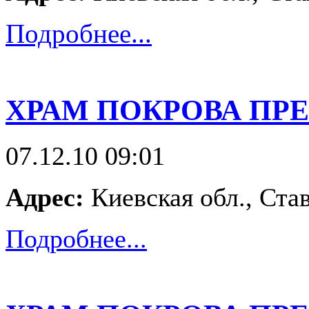
Подробнее...
ХРАМ ПОКРОВА ПР
07.12.10 09:01
Адрес:
Киевская обл., Ста
Подробнее...