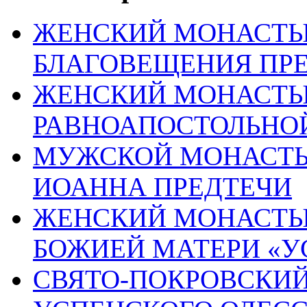
ЖЕНСКИЙ МОНАСТЫР
БЛАГОВЕЩЕНИЯ ПР
ЖЕНСКИЙ МОНАСТЫР
РАВНОАПОСТОЛЬНОЙ
МУЖСКОЙ МОНАСТЫР
ИОАННА ПРЕДТЕЧИ
ЖЕНСКИЙ МОНАСТЫР
БОЖИЕЙ МАТЕРИ «
СВЯТО-ПОКРОВСКИЙ