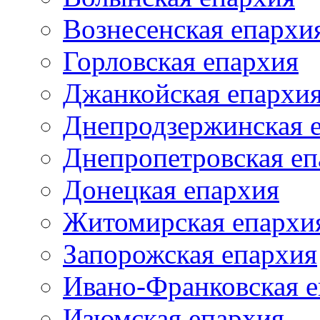
Вознесенская епархи
Горловская епархия
Джанкойская епархи
Днепродзержинская 
Днепропетровская еп
Донецкая епархия
Житомирская епархи
Запорожская епархия
Ивано-Франковская 
Изюмская епархия