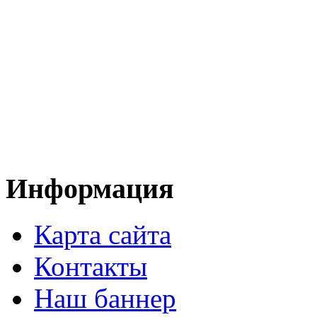
Информация
Карта сайта
Контакты
Наш баннер