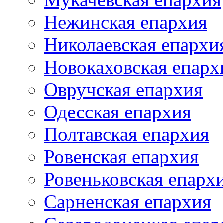
Нежинская епархия
Николаевская епархи
Новокаховская епарх
Овручская епархия
Одесская епархия
Полтавская епархия
Ровенская епархия
Ровеньковская епарх
Сарненская епархия