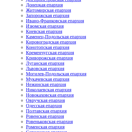
Донецкая епархия
Житомирская епархия
Запорожская епархия
Ивано-Франковская епархия
Изюмская епархия
Киевская епархия
Каменец-Подольская епархия
Кировоградская епархия
Конотопская епархия
Кременчугская епархия
Криворожская епархия
Луганская епархия
Львовская епархия
Могилев-Подольская епархия
Мукачевская епархия
Нежинская епархия
Николаевская епархия
Новокаховская епархия
Овручская епархия
Одесская епархия
Полтавская епархия
Ровенская епархия
Ровеньковская епархия
Роменская епархия