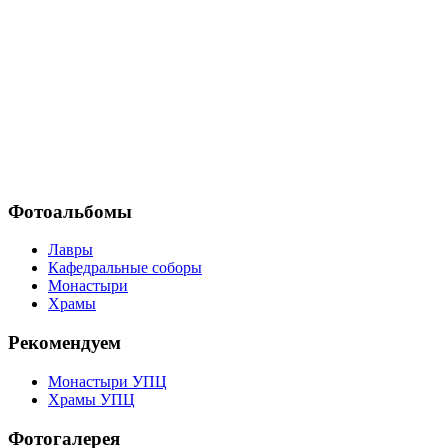
Фотоальбомы
Лавры
Кафедральные соборы
Монастыри
Храмы
Рекомендуем
Монастыри УПЦ
Храмы УПЦ
Фотогалерея