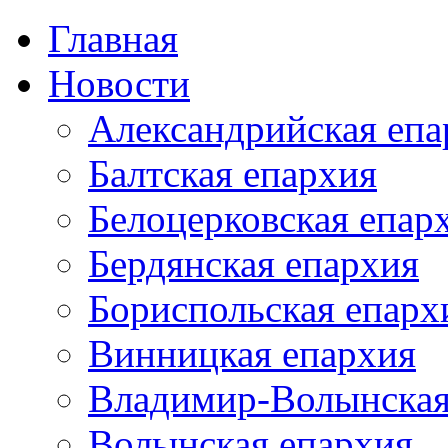
Главная
Новости
Александрийская епа
Балтская епархия
Белоцерковская епар
Бердянская епархия
Бориспольская епарх
Винницкая епархия
Владимир-Волынская
Волынская епархия