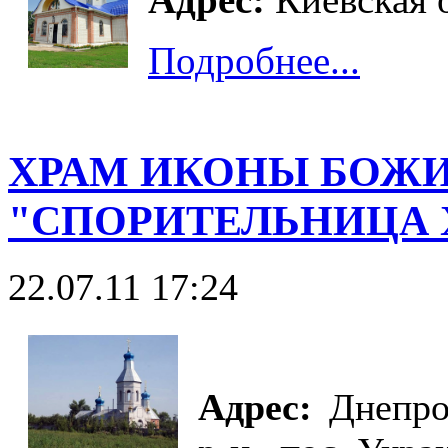
Подробнее...
ХРАМ ИКОНЫ БОЖИ
"СПОРИТЕЛЬНИЦА 
22.07.11 17:24
Адрес:
Днепро