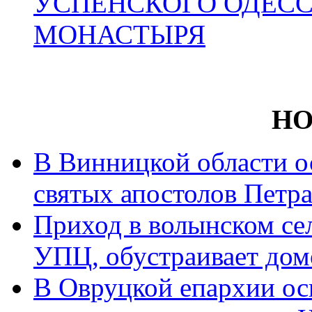
УСПЕНСКОГО ОДЕС
МОНАСТЫРЯ
НО
В Винницкой области о
святых апостолов Петра
Приход в волынском се
УПЦ, обустраивает дом
В Овруцкой епархии о