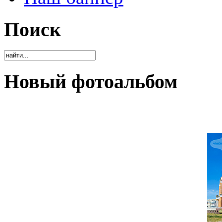
Поиск
Новый фотоальбом