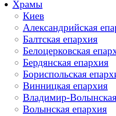
Храмы
Киев
Александрийская епа
Балтская епархия
Белоцерковская епар
Бердянская епархия
Бориспольская епарх
Винницкая епархия
Владимир-Волынская
Волынская епархия