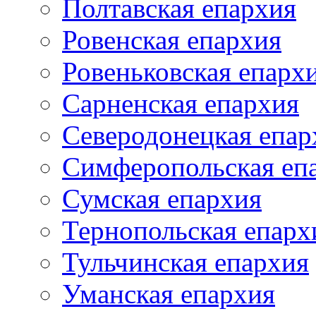
Полтавская епархия
Ровенская епархия
Ровеньковская епарх
Сарненская епархия
Северодонецкая епар
Симферопольская еп
Сумская епархия
Тернопольская епарх
Тульчинская епархия
Уманская епархия