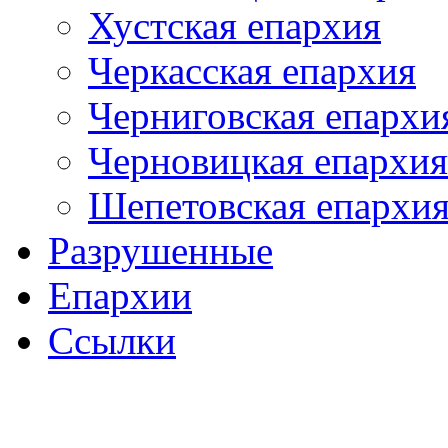
Хустская епархия
Черкасская епархия
Черниговская епархи
Черновицкая епархия
Шепетовская епархи
Разрушенные
Епархии
Ссылки