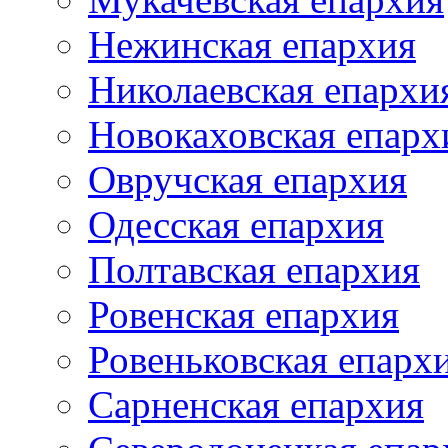
Нежинская епархия
Николаевская епархи
Новокаховская епарх
Овручская епархия
Одесская епархия
Полтавская епархия
Ровенская епархия
Ровеньковская епарх
Сарненская епархия