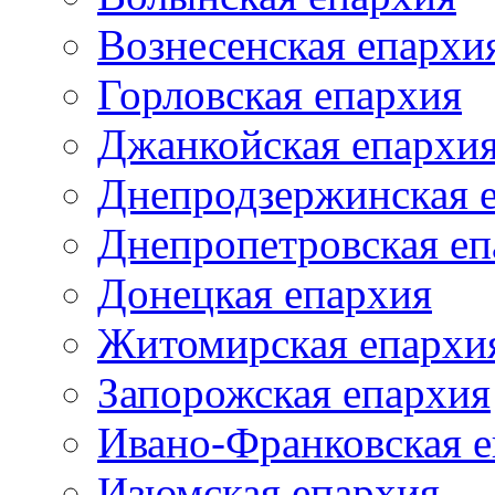
Вознесенская епархи
Горловская епархия
Джанкойская епархи
Днепродзержинская 
Днепропетровская еп
Донецкая епархия
Житомирская епархи
Запорожская епархия
Ивано-Франковская 
Изюмская епархия