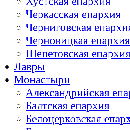
Хустская епархия
Черкасская епархия
Черниговская епархи
Черновицкая епархия
Шепетовская епархи
Лавры
Монастыри
Александрийская епа
Балтская епархия
Белоцерковская епар