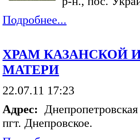
р-н., пос. Укра
Подробнее...
ХРАМ КАЗАНСКОЙ 
МАТЕРИ
22.07.11 17:23
Адрес:
Днепропетровская 
пгт. Днепровское.