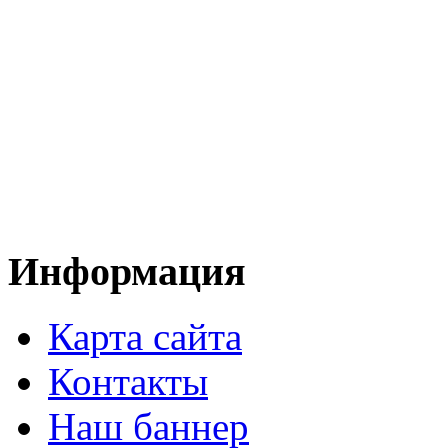
Информация
Карта сайта
Контакты
Наш баннер