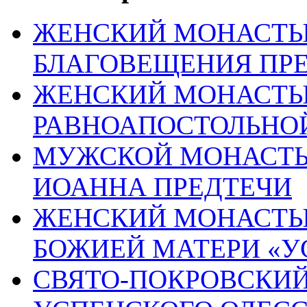
ЖЕНСКИЙ МОНАСТЫР
БЛАГОВЕЩЕНИЯ ПР
ЖЕНСКИЙ МОНАСТЫР
РАВНОАПОСТОЛЬНОЙ
МУЖСКОЙ МОНАСТЫР
ИОАННА ПРЕДТЕЧИ
ЖЕНСКИЙ МОНАСТЫР
БОЖИЕЙ МАТЕРИ «
СВЯТО-ПОКРОВСКИЙ