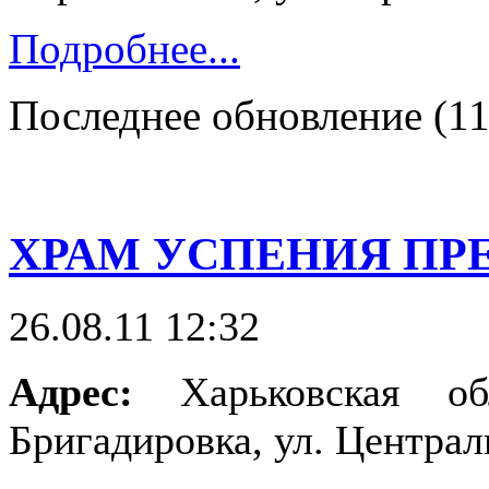
Подробнее...
Последнее обновление (11
ХРАМ УСПЕНИЯ ПР
26.08.11 12:32
Адрес:
Харьковская обл
Бригадировка, ул. Централь