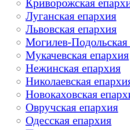
Криворожская епарх
Луганская епархия
Львовская епархия
Могилев-Подольская
Мукачевская епархия
Нежинская епархия
Николаевская епархи
Новокаховская епарх
Овручская епархия
Одесская епархия