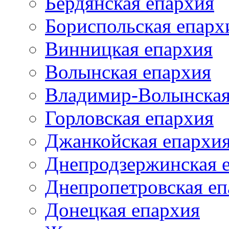
Бердянская епархия
Бориспольская епарх
Винницкая епархия
Волынская епархия
Владимир-Волынская
Горловская епархия
Джанкойская епархи
Днепродзержинская 
Днепропетровская еп
Донецкая епархия