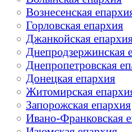
Вознесенская епархи
Горловская епархия
Джанкойская епархи
Днепродзержинская 
Днепропетровская еп
Донецкая епархия
Житомирская епархи
Запорожская епархия
Ивано-Франковская 
Изюмская епархия