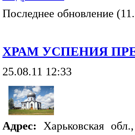
Последнее обновление (11.
ХРАМ УСПЕНИЯ ПР
25.08.11 12:33
Адрес:
Харьковская обл.,