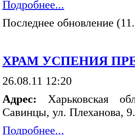
Подробнее...
Последнее обновление (11.
ХРАМ УСПЕНИЯ ПР
26.08.11 12:20
Адрес:
Харьковская обл
Савинцы, ул. Плеханова, 9
Подробнее...