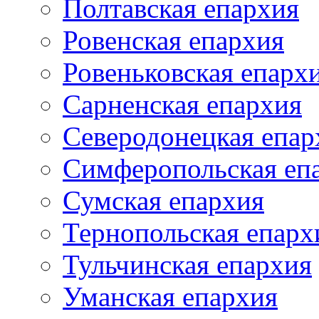
Полтавская епархия
Ровенская епархия
Ровеньковская епарх
Сарненская епархия
Северодонецкая епар
Симферопольская еп
Сумская епархия
Тернопольская епарх
Тульчинская епархия
Уманская епархия