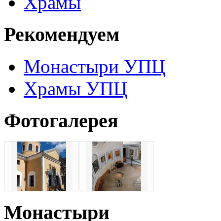
Храмы
Рекомендуем
Монастыри УПЦ
Храмы УПЦ
Фотогалерея
Монастыри