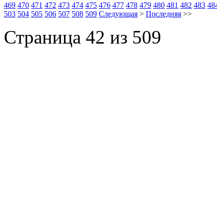
469
470
471
472
473
474
475
476
477
478
479
480
481
482
483
48
503
504
505
506
507
508
509
Следующая
>
Последняя
>>
Страница 42 из 509