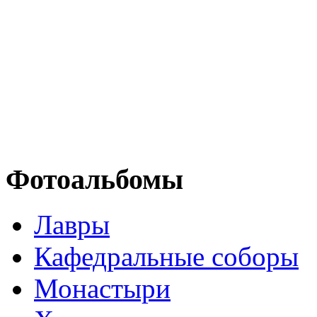
Фотоальбомы
Лавры
Кафедральные соборы
Монастыри