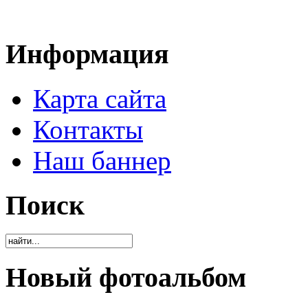
Информация
Карта сайта
Контакты
Наш баннер
Поиск
Новый фотоальбом