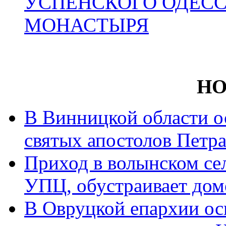
УСПЕНСКОГО ОДЕС
МОНАСТЫРЯ
НО
В Винницкой области о
святых апостолов Петра
Приход в волынском се
УПЦ, обустраивает дом
В Овруцкой епархии о