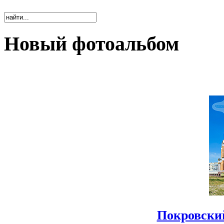
Новый фотоальбом
Покровски