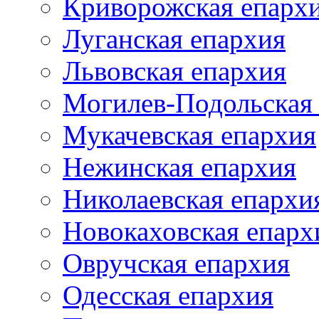
Криворожская епарх
Луганская епархия
Львовская епархия
Могилев-Подольская
Мукачевская епархия
Нежинская епархия
Николаевская епархи
Новокаховская епарх
Овручская епархия
Одесская епархия