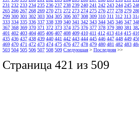
231
232
233
234
235
236
237
238
239
240
241
242
243
244
245
24
265
266
267
268
269
270
271
272
273
274
275
276
277
278
279
28
299
300
301
302
303
304
305
306
307
308
309
310
311
312
313
31
333
334
335
336
337
338
339
340
341
342
343
344
345
346
347
34
367
368
369
370
371
372
373
374
375
376
377
378
379
380
381
38
401
402
403
404
405
406
407
408
409
410
411
412
413
414
415
41
435
436
437
438
439
440
441
442
443
444
445
446
447
448
449
45
469
470
471
472
473
474
475
476
477
478
479
480
481
482
483
48
503
504
505
506
507
508
509
Следующая
>
Последняя
>>
Страница 421 из 509