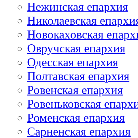
Нежинская епархия
Николаевская епархи
Новокаховская епарх
Овручская епархия
Одесская епархия
Полтавская епархия
Ровенская епархия
Ровеньковская епарх
Роменская епархия
Сарненская епархия