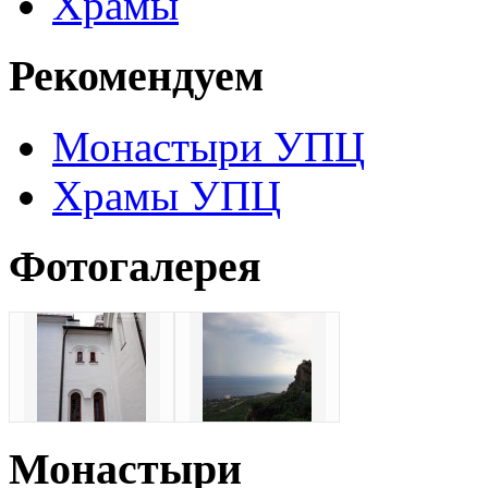
Храмы
Рекомендуем
Монастыри УПЦ
Храмы УПЦ
Фотогалерея
Монастыри