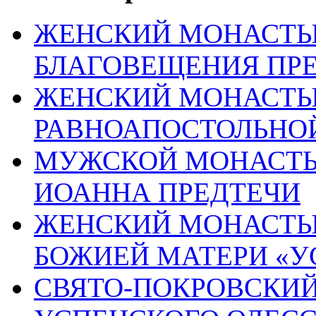
ЖЕНСКИЙ МОНАСТЫР
БЛАГОВЕЩЕНИЯ ПР
ЖЕНСКИЙ МОНАСТЫР
РАВНОАПОСТОЛЬНОЙ
МУЖСКОЙ МОНАСТЫР
ИОАННА ПРЕДТЕЧИ
ЖЕНСКИЙ МОНАСТЫР
БОЖИЕЙ МАТЕРИ «
СВЯТО-ПОКРОВСКИЙ