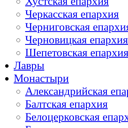
Хустская епархия
Черкасская епархия
Черниговская епархи
Черновицкая епархия
Шепетовская епархи
Лавры
Монастыри
Александрийская епа
Балтская епархия
Белоцерковская епар