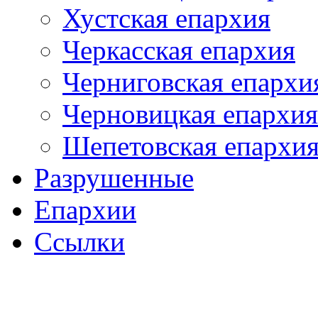
Хустская епархия
Черкасская епархия
Черниговская епархи
Черновицкая епархия
Шепетовская епархи
Разрушенные
Епархии
Ссылки