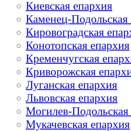
Киевская епархия
Каменец-Подольская
Кировоградская епар
Конотопская епархия
Кременчугская епарх
Криворожская епарх
Луганская епархия
Львовская епархия
Могилев-Подольская
Мукачевская епархия