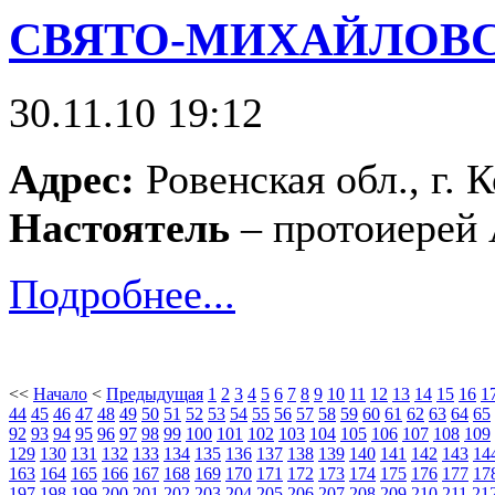
СВЯТО-МИХАЙЛОВ
30.11.10 19:12
Адрес:
Ровенская обл., г. К
Настоятель
– протоиерей 
Подробнее...
<<
Начало
<
Предыдущая
1
2
3
4
5
6
7
8
9
10
11
12
13
14
15
16
1
44
45
46
47
48
49
50
51
52
53
54
55
56
57
58
59
60
61
62
63
64
65
92
93
94
95
96
97
98
99
100
101
102
103
104
105
106
107
108
109
129
130
131
132
133
134
135
136
137
138
139
140
141
142
143
14
163
164
165
166
167
168
169
170
171
172
173
174
175
176
177
17
197
198
199
200
201
202
203
204
205
206
207
208
209
210
211
21