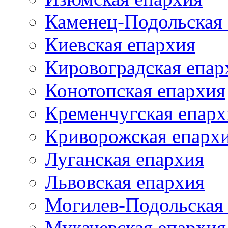
Каменец-Подольская
Киевская епархия
Кировоградская епар
Конотопская епархия
Кременчугская епарх
Криворожская епарх
Луганская епархия
Львовская епархия
Могилев-Подольская
Мукачевская епархия