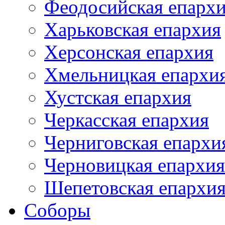
Феодосийская епарх
Харьковская епархия
Херсонская епархия
Хмельницкая епархи
Хустская епархия
Черкасская епархия
Черниговская епархи
Черновицкая епархия
Шепетовская епархи
Соборы