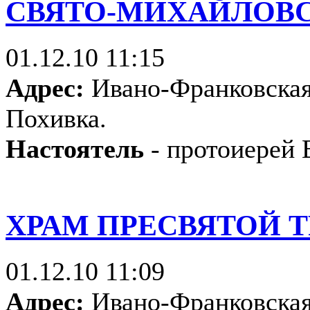
СВЯТО-МИХАЙЛОВ
01.12.10 11:15
Адрес:
Ивано-Франковская 
Похивка.
Настоятель
- протоиерей
ХРАМ ПРЕСВЯТОЙ 
01.12.10 11:09
Адрес:
Ивано-Франковская 