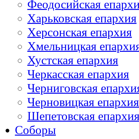
Феодосийская епарх
Харьковская епархия
Херсонская епархия
Хмельницкая епархи
Хустская епархия
Черкасская епархия
Черниговская епархи
Черновицкая епархия
Шепетовская епархи
Соборы