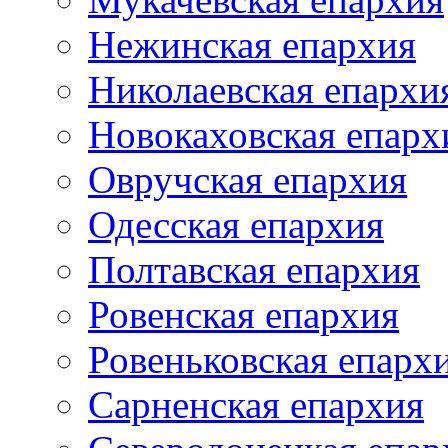
Нежинская епархия
Николаевская епархи
Новокаховская епарх
Овручская епархия
Одесская епархия
Полтавская епархия
Ровенская епархия
Ровеньковская епарх
Сарненская епархия