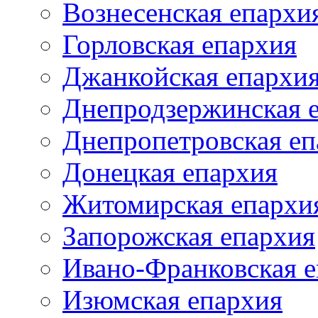
Вознесенская епархи
Горловская епархия
Джанкойская епархи
Днепродзержинская 
Днепропетровская еп
Донецкая епархия
Житомирская епархи
Запорожская епархия
Ивано-Франковская 
Изюмская епархия