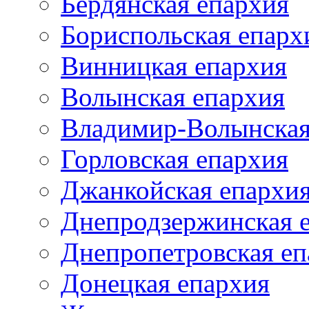
Бердянская епархия
Бориспольская епарх
Винницкая епархия
Волынская епархия
Владимир-Волынская
Горловская епархия
Джанкойская епархи
Днепродзержинская 
Днепропетровская еп
Донецкая епархия