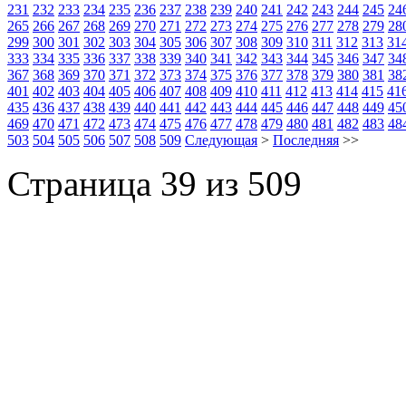
231
232
233
234
235
236
237
238
239
240
241
242
243
244
245
24
265
266
267
268
269
270
271
272
273
274
275
276
277
278
279
28
299
300
301
302
303
304
305
306
307
308
309
310
311
312
313
31
333
334
335
336
337
338
339
340
341
342
343
344
345
346
347
34
367
368
369
370
371
372
373
374
375
376
377
378
379
380
381
38
401
402
403
404
405
406
407
408
409
410
411
412
413
414
415
41
435
436
437
438
439
440
441
442
443
444
445
446
447
448
449
45
469
470
471
472
473
474
475
476
477
478
479
480
481
482
483
48
503
504
505
506
507
508
509
Следующая
>
Последняя
>>
Страница 39 из 509