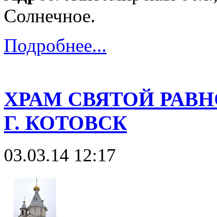
Солнечное.
Подробнее...
ХРАМ СВЯТОЙ РАВ
Г. КОТОВСК
03.03.14 12:17