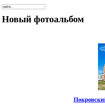
Новый фотоальбом
Покровски