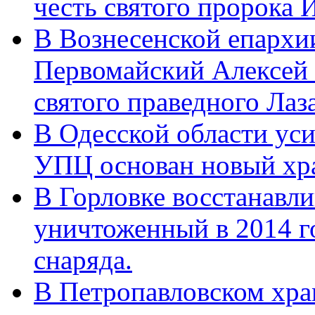
честь святого пророка 
В Вознесенской епархи
Первомайский Алексей 
святого праведного Лаз
В Одесской области ус
УПЦ основан новый хр
В Горловке восстанавл
уничтоженный в 2014 го
снаряда.
В Петропавловском хр