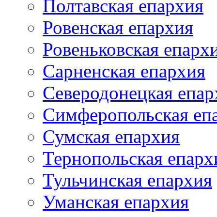
Полтавская епархия
Ровенская епархия
Ровеньковская епарх
Сарненская епархия
Северодонецкая епар
Симферопольская еп
Сумская епархия
Тернопольская епарх
Тульчинская епархия
Уманская епархия