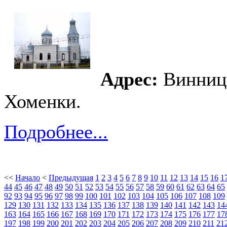
Адрес:
Винницк
Хоменки.
Подробнее...
<<
Начало
<
Предыдущая
1
2
3
4
5
6
7
8
9
10
11
12
13
14
15
16
1
44
45
46
47
48
49
50
51
52
53
54
55
56
57
58
59
60
61
62
63
64
65
92
93
94
95
96
97
98
99
100
101
102
103
104
105
106
107
108
109
129
130
131
132
133
134
135
136
137
138
139
140
141
142
143
14
163
164
165
166
167
168
169
170
171
172
173
174
175
176
177
17
197
198
199
200
201
202
203
204
205
206
207
208
209
210
211
21