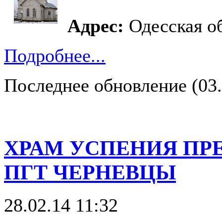
Адрес:
Одесская об
Подробнее...
Последнее обновление (03.
ХРАМ УСПЕНИЯ ПР
ПГТ ЧЕРНЕВЦЫ
28.02.14 11:32