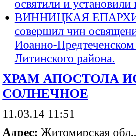
освятили и установили 
ВИННИЦКАЯ ЕПАРХИЯ.
совершил чин освящени
Иоанно-Предтеченском 
Литинского района.
ХРАМ АПОСТОЛА И
СОЛНЕЧНОЕ
11.03.14 11:51
Адрес:
Житомирская обл.,