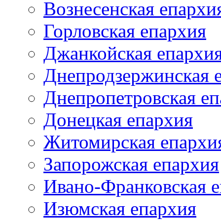
Вознесенская епархи
Горловская епархия
Джанкойская епархи
Днепродзержинская 
Днепропетровская еп
Донецкая епархия
Житомирская епархи
Запорожская епархия
Ивано-Франковская 
Изюмская епархия