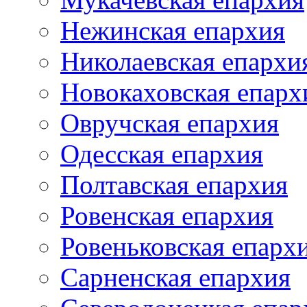
Нежинская епархия
Николаевская епархи
Новокаховская епарх
Овручская епархия
Одесская епархия
Полтавская епархия
Ровенская епархия
Ровеньковская епарх
Сарненская епархия