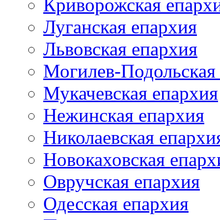
Криворожская епарх
Луганская епархия
Львовская епархия
Могилев-Подольская
Мукачевская епархия
Нежинская епархия
Николаевская епархи
Новокаховская епарх
Овручская епархия
Одесская епархия