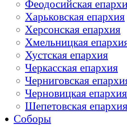
Феодосийская епарх
Харьковская епархия
Херсонская епархия
Хмельницкая епархи
Хустская епархия
Черкасская епархия
Черниговская епархи
Черновицкая епархия
Шепетовская епархи
Соборы