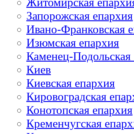
Житомирская епархи
Запорожская епархия
Ивано-Франковская 
Изюмская епархия
Каменец-Подольская
Киев
Киевская епархия
Кировоградская епар
Конотопская епархия
Кременчугская епарх