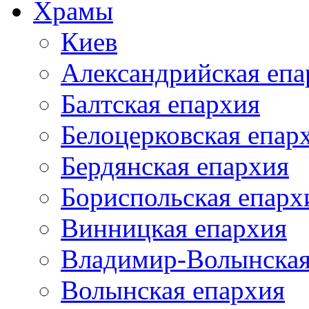
Храмы
Киев
Александрийская епа
Балтская епархия
Белоцерковская епар
Бердянская епархия
Бориспольская епарх
Винницкая епархия
Владимир-Волынская
Волынская епархия