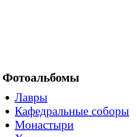
Фотоальбомы
Лавры
Кафедральные соборы
Монастыри