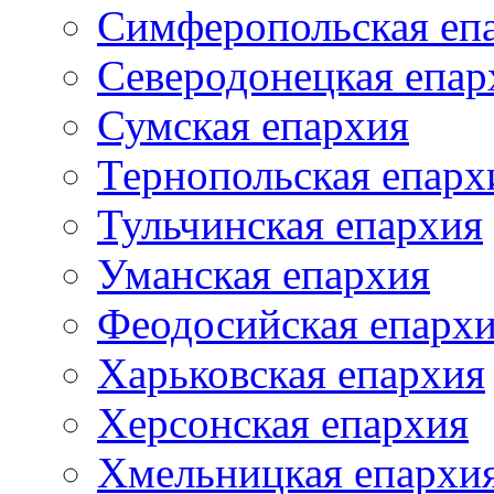
Симферопольская еп
Северодонецкая епар
Сумская епархия
Тернопольская епарх
Тульчинская епархия
Уманская епархия
Феодосийская епарх
Харьковская епархия
Херсонская епархия
Хмельницкая епархи