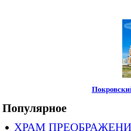
Покровски
Популярное
ХРАМ ПРЕОБРАЖЕНИЯ 