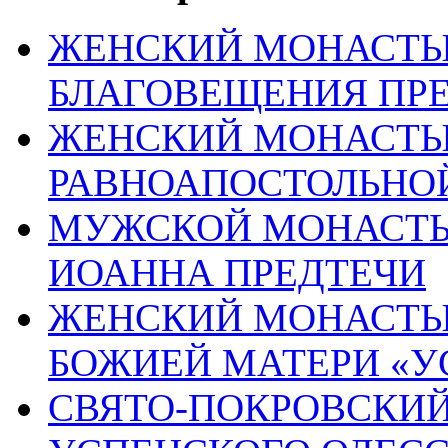
ЖЕНСКИЙ МОНАСТЫР
БЛАГОВЕЩЕНИЯ ПР
ЖЕНСКИЙ МОНАСТЫР
РАВНОАПОСТОЛЬНОЙ
МУЖСКОЙ МОНАСТЫР
ИОАННА ПРЕДТЕЧИ
ЖЕНСКИЙ МОНАСТЫР
БОЖИЕЙ МАТЕРИ «
СВЯТО-ПОКРОВСКИЙ