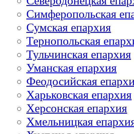
Северодонецкая епар
Симферопольская еп
Сумская епархия
Тернопольская епарх
Тульчинская епархия
Уманская епархия
Феодосийская епарх
Харьковская епархия
Херсонская епархия
Хмельницкая епархи