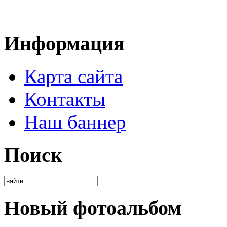
Информация
Карта сайта
Контакты
Наш баннер
Поиск
Новый фотоальбом