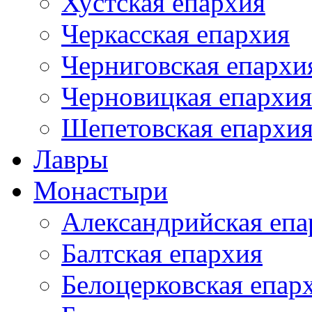
Хустская епархия
Черкасская епархия
Черниговская епархи
Черновицкая епархия
Шепетовская епархи
Лавры
Монастыри
Александрийская епа
Балтская епархия
Белоцерковская епар