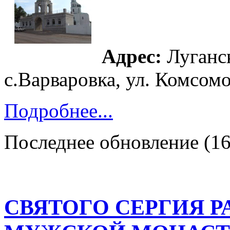
Адрес:
Луганск
с.Варваровка, ул. Комсомо
Подробнее...
Последнее обновление (16
СВЯТОГО СЕРГИЯ 