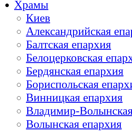
Храмы
Киев
Александрийская епа
Балтская епархия
Белоцерковская епар
Бердянская епархия
Бориспольская епарх
Винницкая епархия
Владимир-Волынская
Волынская епархия