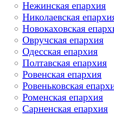
Нежинская епархия
Николаевская епархи
Новокаховская епарх
Овручская епархия
Одесская епархия
Полтавская епархия
Ровенская епархия
Ровеньковская епарх
Роменская епархия
Сарненская епархия