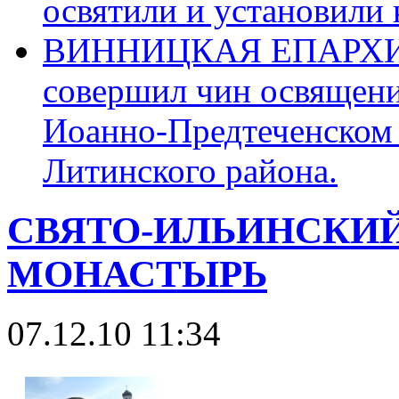
освятили и установили 
ВИННИЦКАЯ ЕПАРХИЯ.
совершил чин освящени
Иоанно-Предтеченском 
Литинского района.
СВЯТО-ИЛЬИНСКИ
МОНАСТЫРЬ
07.12.10 11:34