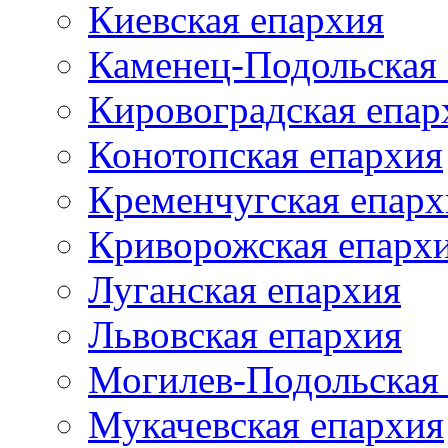
Киевская епархия
Каменец-Подольская
Кировоградская епар
Конотопская епархия
Кременчугская епарх
Криворожская епарх
Луганская епархия
Львовская епархия
Могилев-Подольская
Мукачевская епархия