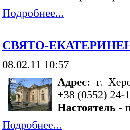
Подробнее...
СВЯТО-ЕКАТЕРИНЕ
08.02.11 10:57
Адрес:
г. Хер
+38 (0552) 24-
Настоятель
- 
Подробнее...