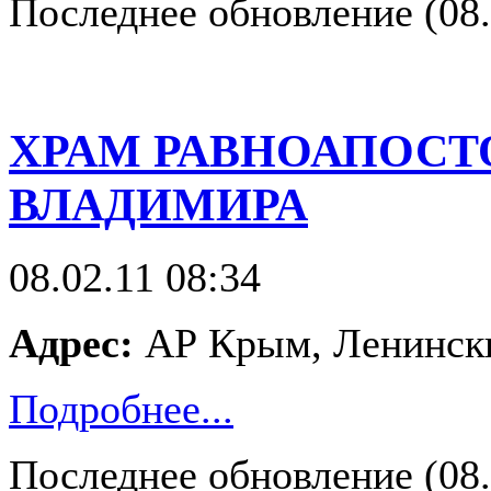
Последнее обновление (08.
ХРАМ РАВНОАПОСТ
ВЛАДИМИРА
08.02.11 08:34
Адрес:
АР Крым, Ленинский
Подробнее...
Последнее обновление (08.