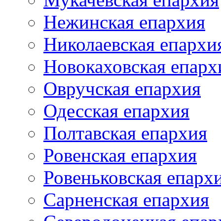
Нежинская епархия
Николаевская епархи
Новокаховская епарх
Овручская епархия
Одесская епархия
Полтавская епархия
Ровенская епархия
Ровеньковская епарх
Сарненская епархия