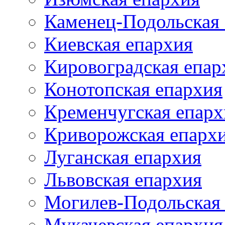
Каменец-Подольская
Киевская епархия
Кировоградская епар
Конотопская епархия
Кременчугская епарх
Криворожская епарх
Луганская епархия
Львовская епархия
Могилев-Подольская
Мукачевская епархия