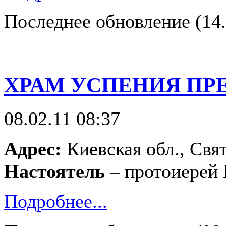
Последнее обновление (14.
ХРАМ УСПЕНИЯ ПР
08.02.11 08:37
Адрес:
Киевская обл., Свя
Настоятель
– протоиерей
Подробнее...