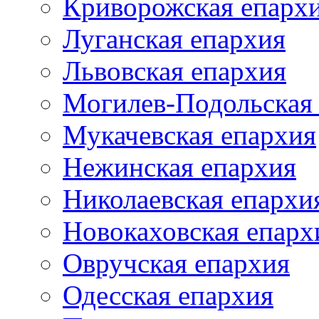
Криворожская епарх
Луганская епархия
Львовская епархия
Могилев-Подольская
Мукачевская епархия
Нежинская епархия
Николаевская епархи
Новокаховская епарх
Овручская епархия
Одесская епархия