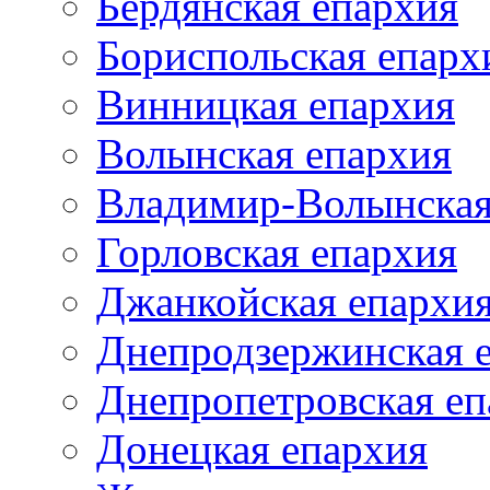
Бердянская епархия
Бориспольская епарх
Винницкая епархия
Волынская епархия
Владимир-Волынская
Горловская епархия
Джанкойская епархи
Днепродзержинская 
Днепропетровская еп
Донецкая епархия