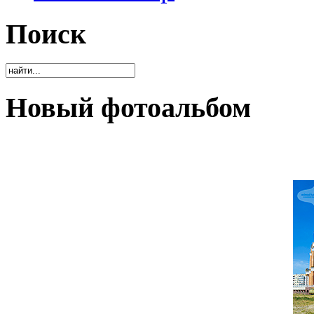
Поиск
Новый фотоальбом