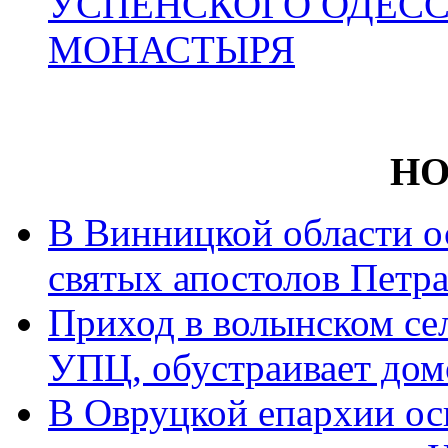
УСПЕНСКОГО ОДЕС
МОНАСТЫРЯ
НО
В Винницкой области о
святых апостолов Петра
Приход в волынском се
УПЦ, обустраивает дом
В Овруцкой епархии о