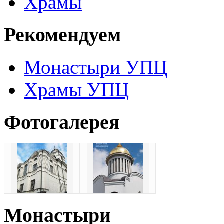
Храмы
Рекомендуем
Монастыри УПЦ
Храмы УПЦ
Фотогалерея
Монастыри