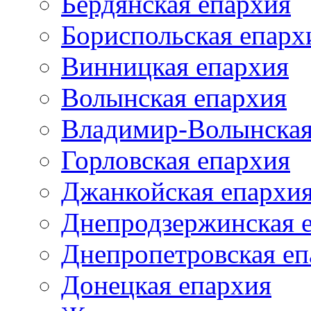
Бердянская епархия
Бориспольская епарх
Винницкая епархия
Волынская епархия
Владимир-Волынская
Горловская епархия
Джанкойская епархи
Днепродзержинская 
Днепропетровская еп
Донецкая епархия