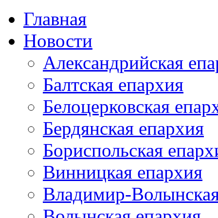
Главная
Новости
Александрийская епа
Балтская епархия
Белоцерковская епар
Бердянская епархия
Бориспольская епарх
Винницкая епархия
Владимир-Волынская
Волынская епархия