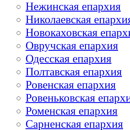
Нежинская епархия
Николаевская епархи
Новокаховская епарх
Овручская епархия
Одесская епархия
Полтавская епархия
Ровенская епархия
Ровеньковская епарх
Роменская епархия
Сарненская епархия