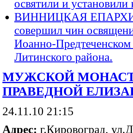
освятили и установили 
ВИННИЦКАЯ ЕПАРХИЯ.
совершил чин освящени
Иоанно-Предтеченском 
Литинского района.
МУЖСКОЙ МОНАСТ
ПРАВЕДНОЙ ЕЛИЗ
24.11.10 21:15
Адрес:
г.Кировоград, ул.Д