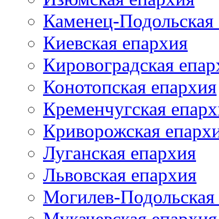
Каменец-Подольская
Киевская епархия
Кировоградская епар
Конотопская епархия
Кременчугская епарх
Криворожская епарх
Луганская епархия
Львовская епархия
Могилев-Подольская
Мукачевская епархия