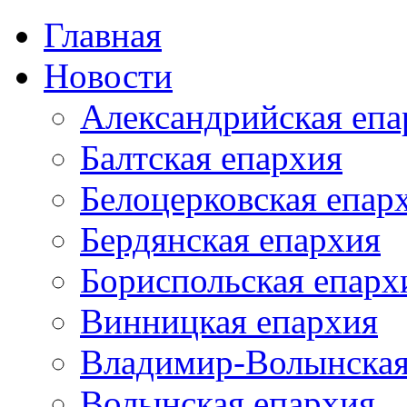
Главная
Новости
Александрийская епа
Балтская епархия
Белоцерковская епар
Бердянская епархия
Бориспольская епарх
Винницкая епархия
Владимир-Волынская
Волынская епархия