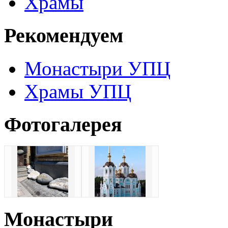
Храмы
Рекомендуем
Монастыри УПЦ
Храмы УПЦ
Фотогалерея
Монастыри