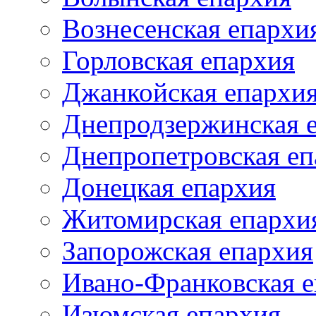
Вознесенская епархи
Горловская епархия
Джанкойская епархи
Днепродзержинская 
Днепропетровская еп
Донецкая епархия
Житомирская епархи
Запорожская епархия
Ивано-Франковская 
Изюмская епархия