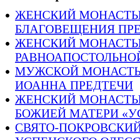
ЖЕНСКИЙ МОНАСТЫР
БЛАГОВЕЩЕНИЯ ПР
ЖЕНСКИЙ МОНАСТЫР
РАВНОАПОСТОЛЬНОЙ
МУЖСКОЙ МОНАСТЫР
ИОАННА ПРЕДТЕЧИ
ЖЕНСКИЙ МОНАСТЫР
БОЖИЕЙ МАТЕРИ «
СВЯТО-ПОКРОВСКИЙ