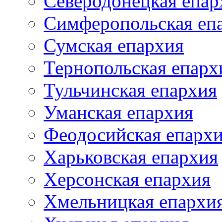
Северодонецкая епар
Симферопольская еп
Сумская епархия
Тернопольская епарх
Тульчинская епархия
Уманская епархия
Феодосийская епарх
Харьковская епархия
Херсонская епархия
Хмельницкая епархи