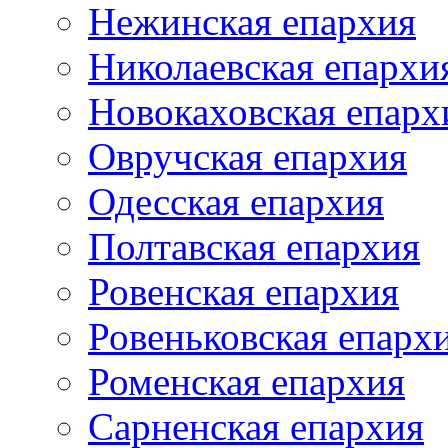
Нежинская епархия
Николаевская епархи
Новокаховская епарх
Овручская епархия
Одесская епархия
Полтавская епархия
Ровенская епархия
Ровеньковская епарх
Роменская епархия
Сарненская епархия