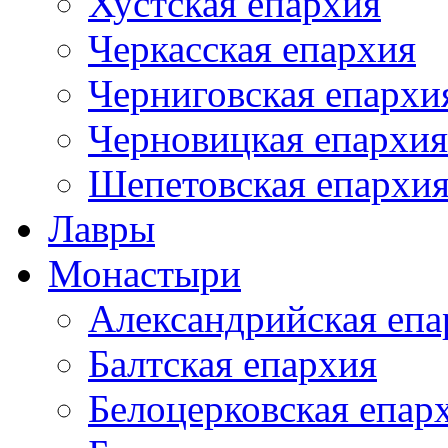
Хустская епархия
Черкасская епархия
Черниговская епархи
Черновицкая епархия
Шепетовская епархи
Лавры
Монастыри
Александрийская епа
Балтская епархия
Белоцерковская епар