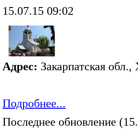
15.07.15 09:02
Адрес:
Закарпатская обл., Х
Подробнее...
Последнее обновление (15.