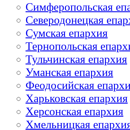
Симферопольская еп
Северодонецкая епар
Сумская епархия
Тернопольская епарх
Тульчинская епархия
Уманская епархия
Феодосийская епарх
Харьковская епархия
Херсонская епархия
Хмельницкая епархи