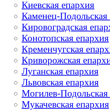
Киевская епархия
Каменец-Подольская
Кировоградская епар
Конотопская епархия
Кременчугская епарх
Криворожская епарх
Луганская епархия
Львовская епархия
Могилев-Подольская
Мукачевская епархия