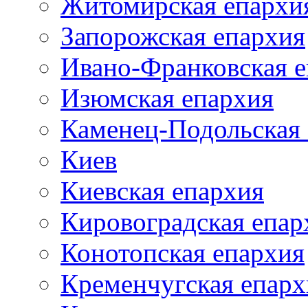
Житомирская епархи
Запорожская епархия
Ивано-Франковская 
Изюмская епархия
Каменец-Подольская
Киев
Киевская епархия
Кировоградская епар
Конотопская епархия
Кременчугская епарх