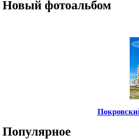
Новый фотоальбом
Покровски
Популярное