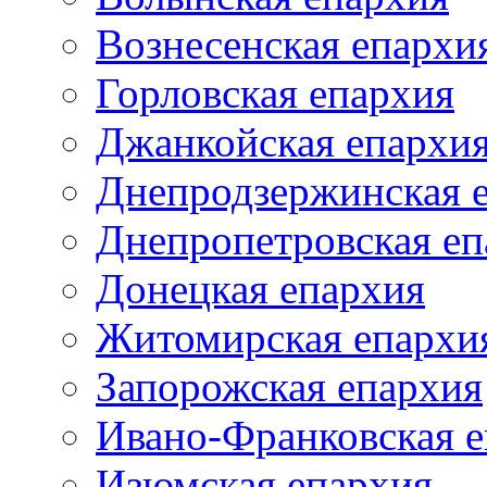
Вознесенская епархи
Горловская епархия
Джанкойская епархи
Днепродзержинская 
Днепропетровская еп
Донецкая епархия
Житомирская епархи
Запорожская епархия
Ивано-Франковская 
Изюмская епархия