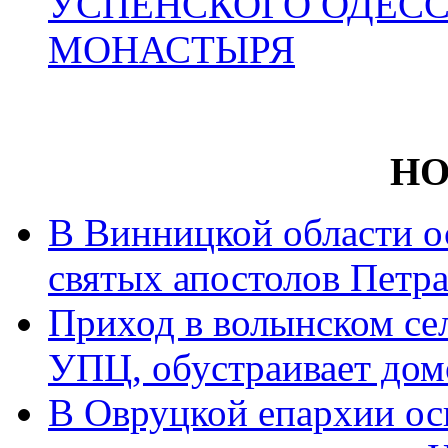
УСПЕНСКОГО ОДЕС
МОНАСТЫРЯ
НО
В Винницкой области о
святых апостолов Петра
Приход в волынском се
УПЦ, обустраивает дом
В Овруцкой епархии о