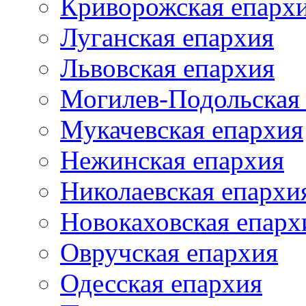
Криворожская епарх
Луганская епархия
Львовская епархия
Могилев-Подольская
Мукачевская епархия
Нежинская епархия
Николаевская епархи
Новокаховская епарх
Овручская епархия
Одесская епархия