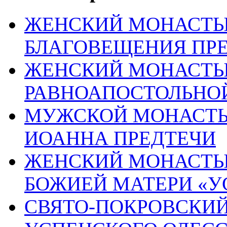
ЖЕНСКИЙ МОНАСТЫР
БЛАГОВЕЩЕНИЯ ПР
ЖЕНСКИЙ МОНАСТЫР
РАВНОАПОСТОЛЬНОЙ
МУЖСКОЙ МОНАСТЫР
ИОАННА ПРЕДТЕЧИ
ЖЕНСКИЙ МОНАСТЫР
БОЖИЕЙ МАТЕРИ «
СВЯТО-ПОКРОВСКИЙ