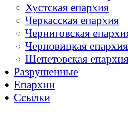
Хустская епархия
Черкасская епархия
Черниговская епархи
Черновицкая епархия
Шепетовская епархи
Разрушенные
Епархии
Ссылки