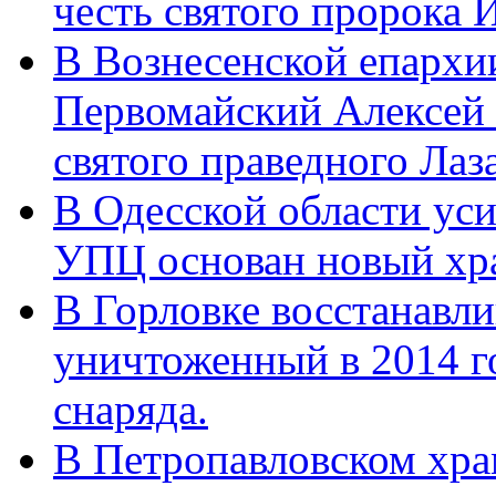
честь святого пророка 
В Вознесенской епархи
Первомайский Алексей 
святого праведного Лаз
В Одесской области ус
УПЦ основан новый хр
В Горловке восстанавл
уничтоженный в 2014 го
снаряда.
В Петропавловском хр