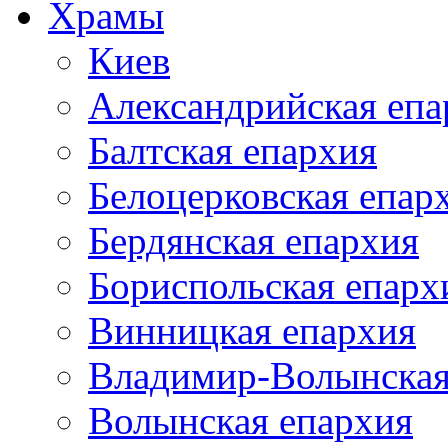
Храмы
Киев
Александрийская епа
Балтская епархия
Белоцерковская епар
Бердянская епархия
Бориспольская епарх
Винницкая епархия
Владимир-Волынская
Волынская епархия