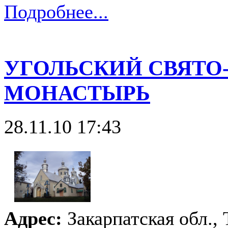
Подробнее...
УГОЛЬСКИЙ СВЯТО
МОНАСТЫРЬ
28.11.10 17:43
Адрес:
Закарпатская обл., 