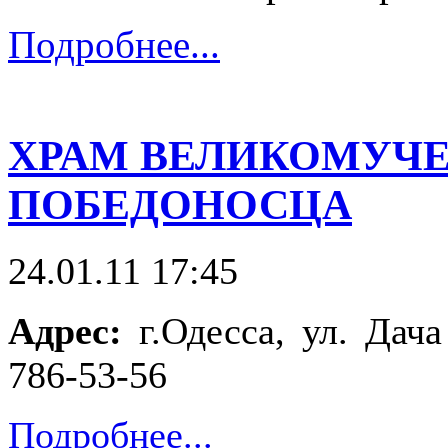
Подробнее...
ХРАМ ВЕЛИКОМУЧЕ
ПОБЕДОНОСЦА
24.01.11 17:45
Адрес:
г.Одесса, ул. Дач
786-53-56
Подробнее...