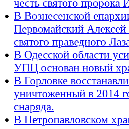
честь святого пророка 
В Вознесенской епархи
Первомайский Алексей 
святого праведного Лаз
В Одесской области ус
УПЦ основан новый хр
В Горловке восстанавл
уничтоженный в 2014 го
снаряда.
В Петропавловском хр