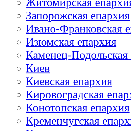
Житомирская епархи
Запорожская епархия
Ивано-Франковская 
Изюмская епархия
Каменец-Подольская
Киев
Киевская епархия
Кировоградская епар
Конотопская епархия
Кременчугская епарх