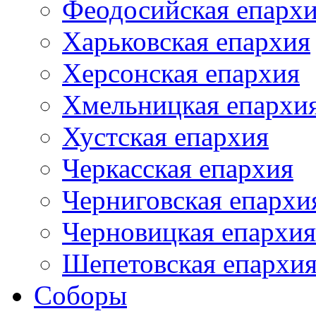
Феодосийская епарх
Харьковская епархия
Херсонская епархия
Хмельницкая епархи
Хустская епархия
Черкасская епархия
Черниговская епархи
Черновицкая епархия
Шепетовская епархи
Соборы