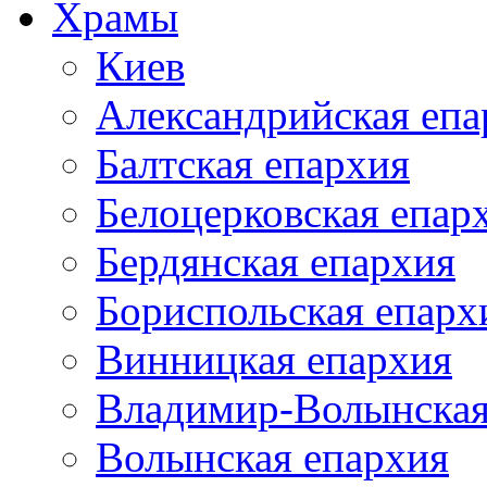
Храмы
Киев
Александрийская епа
Балтская епархия
Белоцерковская епар
Бердянская епархия
Бориспольская епарх
Винницкая епархия
Владимир-Волынская
Волынская епархия