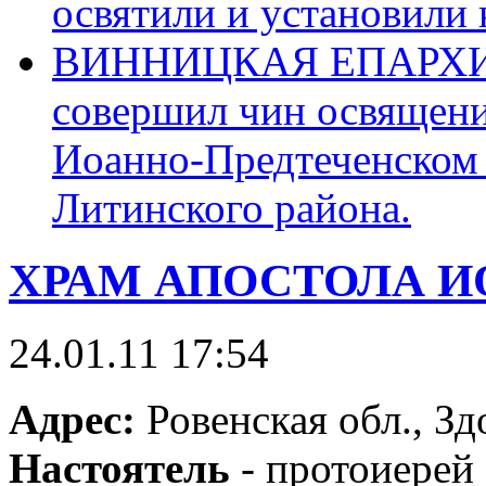
освятили и установили 
ВИННИЦКАЯ ЕПАРХИЯ.
совершил чин освящени
Иоанно-Предтеченском 
Литинского района.
ХРАМ АПОСТОЛА И
24.01.11 17:54
Адрес:
Ровенская обл., Зд
Настоятель
- протоиерей