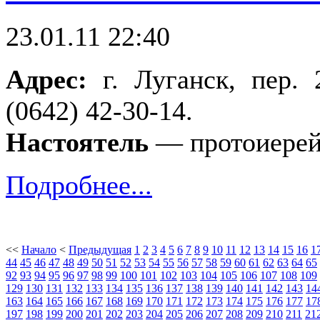
23.01.11 22:40
Адрес:
г. Луганск, пер.
(0642) 42-30-14.
Настоятель
— протоиерей
Подробнее...
<<
Начало
<
Предыдущая
1
2
3
4
5
6
7
8
9
10
11
12
13
14
15
16
1
44
45
46
47
48
49
50
51
52
53
54
55
56
57
58
59
60
61
62
63
64
65
92
93
94
95
96
97
98
99
100
101
102
103
104
105
106
107
108
109
129
130
131
132
133
134
135
136
137
138
139
140
141
142
143
14
163
164
165
166
167
168
169
170
171
172
173
174
175
176
177
17
197
198
199
200
201
202
203
204
205
206
207
208
209
210
211
21