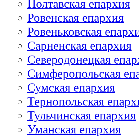
Полтавская епархия
Ровенская епархия
Ровеньковская епарх
Сарненская епархия
Северодонецкая епар
Симферопольская еп
Сумская епархия
Тернопольская епарх
Тульчинская епархия
Уманская епархия