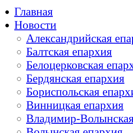
Главная
Новости
Александрийская епа
Балтская епархия
Белоцерковская епар
Бердянская епархия
Бориспольская епарх
Винницкая епархия
Владимир-Волынская
Волынская епархия