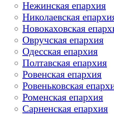
Нежинская епархия
Николаевская епархи
Новокаховская епарх
Овручская епархия
Одесская епархия
Полтавская епархия
Ровенская епархия
Ровеньковская епарх
Роменская епархия
Сарненская епархия