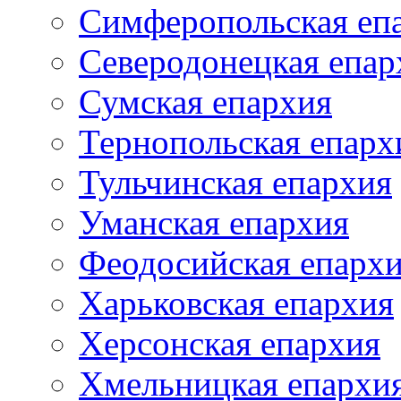
Симферопольская еп
Северодонецкая епар
Сумская епархия
Тернопольская епарх
Тульчинская епархия
Уманская епархия
Феодосийская епарх
Харьковская епархия
Херсонская епархия
Хмельницкая епархи