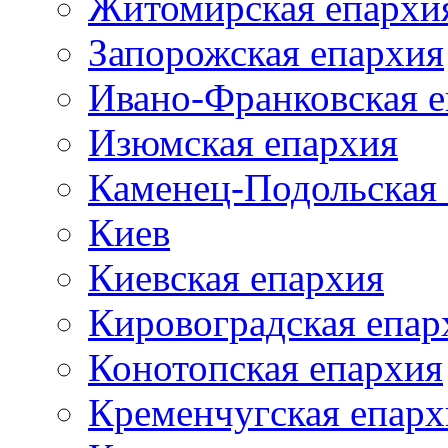
Житомирская епархи
Запорожская епархия
Ивано-Франковская 
Изюмская епархия
Каменец-Подольская
Киев
Киевская епархия
Кировоградская епар
Конотопская епархия
Кременчугская епарх