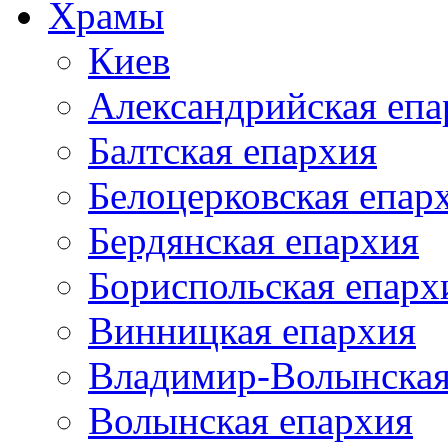
Храмы
Киев
Александрийская епа
Балтская епархия
Белоцерковская епар
Бердянская епархия
Бориспольская епарх
Винницкая епархия
Владимир-Волынская
Волынская епархия