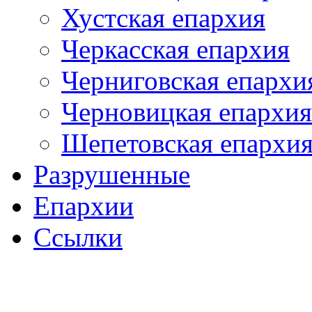
Хустская епархия
Черкасская епархия
Черниговская епархи
Черновицкая епархия
Шепетовская епархи
Разрушенные
Епархии
Ссылки