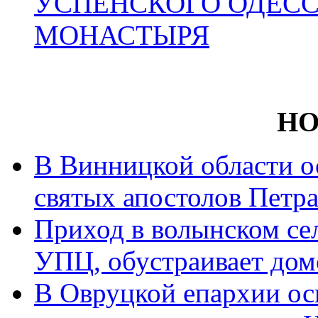
УСПЕНСКОГО ОДЕС
МОНАСТЫРЯ
НО
В Винницкой области о
святых апостолов Петра
Приход в волынском се
УПЦ, обустраивает дом
В Овруцкой епархии о