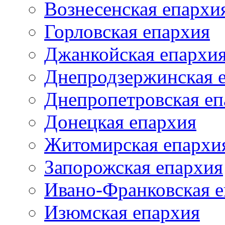
Вознесенская епархи
Горловская епархия
Джанкойская епархи
Днепродзержинская 
Днепропетровская еп
Донецкая епархия
Житомирская епархи
Запорожская епархия
Ивано-Франковская 
Изюмская епархия