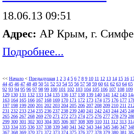
18.06.13 09:51
Адрес:
АР Крым, г. Симфе
Подробнее...
<<
Начало
<
Предыдущая
1
2
3
4
5
6
7
8
9
10
11
12
13
14
15
16
1
44
45
46
47
48
49
50
51
52
53
54
55
56
57
58
59
60
61
62
63
64
65
92
93
94
95
96
97
98
99
100
101
102
103
104
105
106
107
108
109
129
130
131
132
133
134
135
136
137
138
139
140
141
142
143
14
163
164
165
166
167
168
169
170
171
172
173
174
175
176
177
17
197
198
199
200
201
202
203
204
205
206
207
208
209
210
211
21
231
232
233
234
235
236
237
238
239
240
241
242
243
244
245
24
265
266
267
268
269
270
271
272
273
274
275
276
277
278
279
28
299
300
301
302
303
304
305
306
307
308
309
310
311
312
313
31
333
334
335
336
337
338
339
340
341
342
343
344
345
346
347
34
367
368
369
370
371
372
373
374
375
376
377
378
379
380
381
38