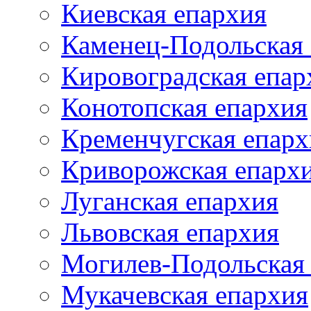
Киевская епархия
Каменец-Подольская
Кировоградская епар
Конотопская епархия
Кременчугская епарх
Криворожская епарх
Луганская епархия
Львовская епархия
Могилев-Подольская
Мукачевская епархия