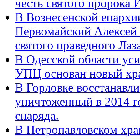
честь святого пророка 
В Вознесенской епархи
Первомайский Алексей 
святого праведного Лаз
В Одесской области ус
УПЦ основан новый хр
В Горловке восстанавл
уничтоженный в 2014 го
снаряда.
В Петропавловском хр