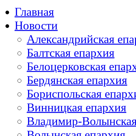
Главная
Новости
Александрийская епа
Балтская епархия
Белоцерковская епар
Бердянская епархия
Бориспольская епарх
Винницкая епархия
Владимир-Волынская
Волынская епархия