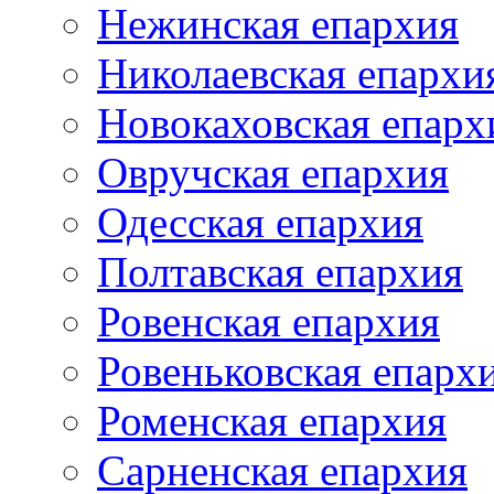
Нежинская епархия
Николаевская епархи
Новокаховская епарх
Овручская епархия
Одесская епархия
Полтавская епархия
Ровенская епархия
Ровеньковская епарх
Роменская епархия
Сарненская епархия