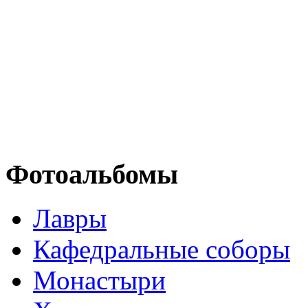
Фотоальбомы
Лавры
Кафедральные соборы
Монастыри