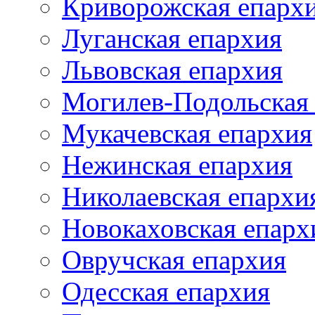
Криворожская епарх
Луганская епархия
Львовская епархия
Могилев-Подольская
Мукачевская епархия
Нежинская епархия
Николаевская епархи
Новокаховская епарх
Овручская епархия
Одесская епархия