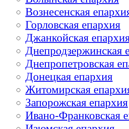
Вознесенская епархи
Горловская епархия
Джанкойская епархи
Днепродзержинская 
Днепропетровская еп
Донецкая епархия
Житомирская епархи
Запорожская епархия
Ивано-Франковская 
Изюмская епархия