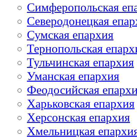
Симферопольская еп
Северодонецкая епар
Сумская епархия
Тернопольская епарх
Тульчинская епархия
Уманская епархия
Феодосийская епарх
Харьковская епархия
Херсонская епархия
Хмельницкая епархи