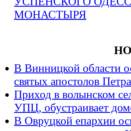
УСПЕНСКОГО ОДЕС
МОНАСТЫРЯ
НО
В Винницкой области о
святых апостолов Петра
Приход в волынском се
УПЦ, обустраивает дом
В Овруцкой епархии о