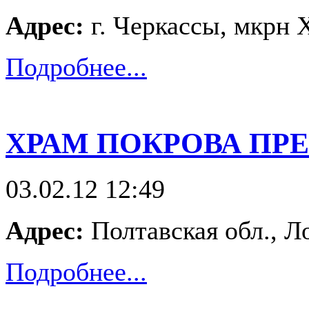
Адрес:
г. Черкассы, мкрн 
Подробнее...
ХРАМ ПОКРОВА ПР
03.02.12 12:49
Адрес:
Полтавская обл., Л
Подробнее...