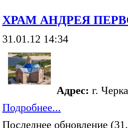
ХРАМ АНДРЕЯ ПЕР
31.01.12 14:34
Адрес:
г. Черк
Подробнее...
Последнее обновление (31.