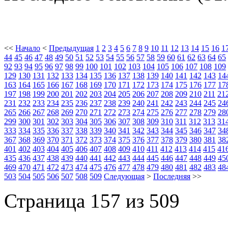
<<
Начало
<
Предыдущая
1
2
3
4
5
6
7
8
9
10
11
12
13
14
15
16
1
44
45
46
47
48
49
50
51
52
53
54
55
56
57
58
59
60
61
62
63
64
65
92
93
94
95
96
97
98
99
100
101
102
103
104
105
106
107
108
109
129
130
131
132
133
134
135
136
137
138
139
140
141
142
143
14
163
164
165
166
167
168
169
170
171
172
173
174
175
176
177
17
197
198
199
200
201
202
203
204
205
206
207
208
209
210
211
21
231
232
233
234
235
236
237
238
239
240
241
242
243
244
245
24
265
266
267
268
269
270
271
272
273
274
275
276
277
278
279
28
299
300
301
302
303
304
305
306
307
308
309
310
311
312
313
31
333
334
335
336
337
338
339
340
341
342
343
344
345
346
347
34
367
368
369
370
371
372
373
374
375
376
377
378
379
380
381
38
401
402
403
404
405
406
407
408
409
410
411
412
413
414
415
41
435
436
437
438
439
440
441
442
443
444
445
446
447
448
449
45
469
470
471
472
473
474
475
476
477
478
479
480
481
482
483
48
503
504
505
506
507
508
509
Следующая
>
Последняя
>>
Страница 157 из 509