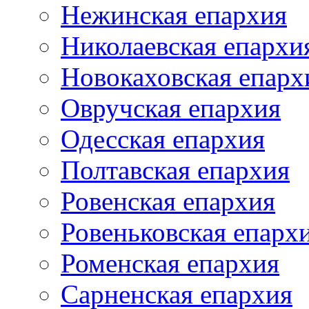
Нежинская епархия
Николаевская епархи
Новокаховская епарх
Овручская епархия
Одесская епархия
Полтавская епархия
Ровенская епархия
Ровеньковская епарх
Роменская епархия
Сарненская епархия