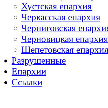
Хустская епархия
Черкасская епархия
Черниговская епархи
Черновицкая епархия
Шепетовская епархи
Разрушенные
Епархии
Ссылки