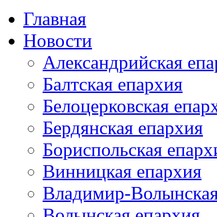
Главная
Новости
Александрийская епа
Балтская епархия
Белоцерковская епар
Бердянская епархия
Бориспольская епарх
Винницкая епархия
Владимир-Волынская
Волынская епархия