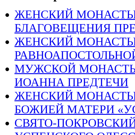
ЖЕНСКИЙ МОНАСТЫР
БЛАГОВЕЩЕНИЯ ПР
ЖЕНСКИЙ МОНАСТЫР
РАВНОАПОСТОЛЬНОЙ
МУЖСКОЙ МОНАСТЫР
ИОАННА ПРЕДТЕЧИ
ЖЕНСКИЙ МОНАСТЫР
БОЖИЕЙ МАТЕРИ «
СВЯТО-ПОКРОВСКИЙ