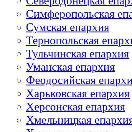
Северодонецкая епар
Симферопольская еп
Сумская епархия
Тернопольская епарх
Тульчинская епархия
Уманская епархия
Феодосийская епарх
Харьковская епархия
Херсонская епархия
Хмельницкая епархи