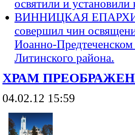
освятили и установили 
ВИННИЦКАЯ ЕПАРХИЯ.
совершил чин освящени
Иоанно-Предтеченском 
Литинского района.
ХРАМ ПРЕОБРАЖЕ
04.02.12 15:59