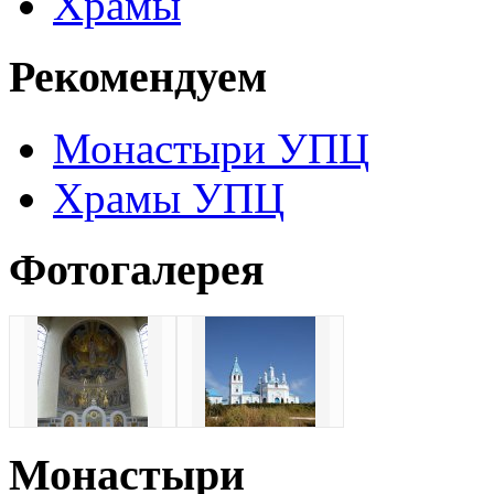
Храмы
Рекомендуем
Монастыри УПЦ
Храмы УПЦ
Фотогалерея
Монастыри