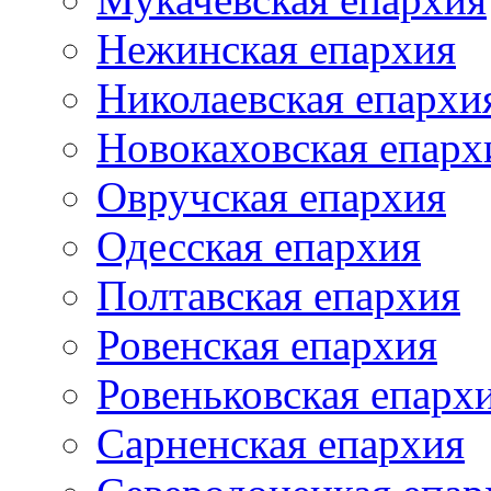
Нежинская епархия
Николаевская епархи
Новокаховская епарх
Овручская епархия
Одесская епархия
Полтавская епархия
Ровенская епархия
Ровеньковская епарх
Сарненская епархия