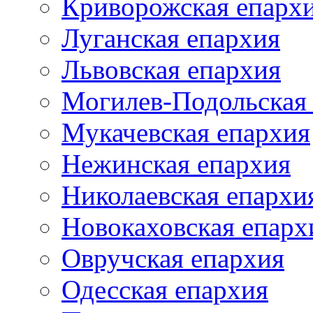
Криворожская епарх
Луганская епархия
Львовская епархия
Могилев-Подольская
Мукачевская епархия
Нежинская епархия
Николаевская епархи
Новокаховская епарх
Овручская епархия
Одесская епархия