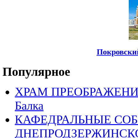
Покровски
Популярное
ХРАМ ПРЕОБРАЖЕНИЯ 
Балка
КАФЕДРАЛЬНЫЕ СО
ДНЕПРОДЗЕРЖИНСК