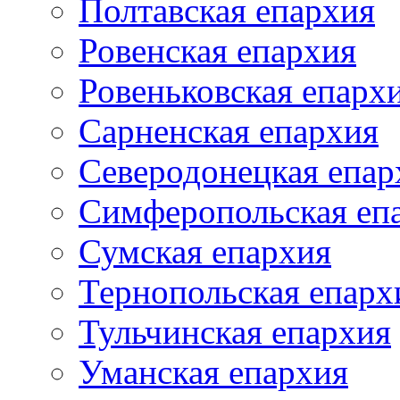
Полтавская епархия
Ровенская епархия
Ровеньковская епарх
Сарненская епархия
Северодонецкая епар
Симферопольская еп
Сумская епархия
Тернопольская епарх
Тульчинская епархия
Уманская епархия