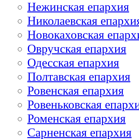
Нежинская епархия
Николаевская епархи
Новокаховская епарх
Овручская епархия
Одесская епархия
Полтавская епархия
Ровенская епархия
Ровеньковская епарх
Роменская епархия
Сарненская епархия