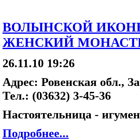
ВОЛЫНСКОЙ ИКОН
ЖЕНСКИЙ МОНАСТ
26.11.10 19:26
Адрес:
Ровенская обл., З
Тел.
: (03632) 3-45-36
Настоятельница
- игумен
Подробнее...