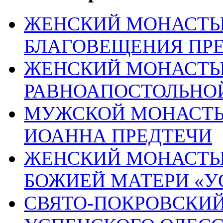
ЖЕНСКИЙ МОНАСТЫР
БЛАГОВЕЩЕНИЯ ПР
ЖЕНСКИЙ МОНАСТЫР
РАВНОАПОСТОЛЬНОЙ
МУЖСКОЙ МОНАСТЫР
ИОАННА ПРЕДТЕЧИ
ЖЕНСКИЙ МОНАСТЫР
БОЖИЕЙ МАТЕРИ «
СВЯТО-ПОКРОВСКИЙ