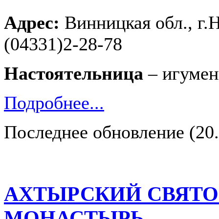
Адрес:
Винницкая обл., г.
(04331)2-28-78
Настоятельница
– игумен
Подробнее...
Последнее обновление (20.
АХТЫРСКИЙ СВЯТ
МОНАСТЫРЬ