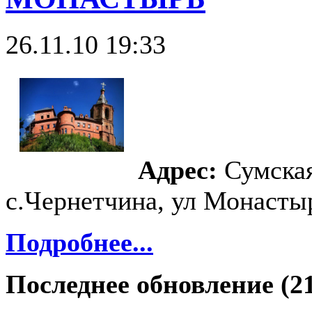
26.11.10 19:33
Адрес:
Сумская
с.Чернетчина, ул Монастыр
Подробнее...
Последнее обновление (21