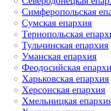
Северодонецкая епар
Симферопольская еп
Сумская епархия
Тернопольская епарх
Тульчинская епархия
Уманская епархия
Феодосийская епарх
Харьковская епархия
Херсонская епархия
Хмельницкая епархи