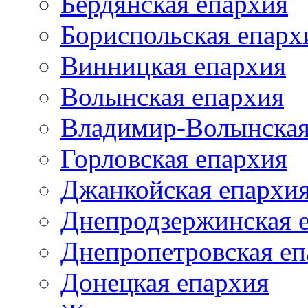
Бердянская епархия
Бориспольская епарх
Винницкая епархия
Волынская епархия
Владимир-Волынская
Горловская епархия
Джанкойская епархи
Днепродзержинская 
Днепропетровская еп
Донецкая епархия