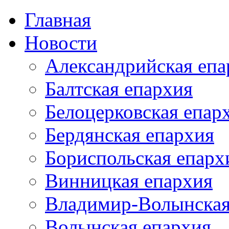
Главная
Новости
Александрийская епа
Балтская епархия
Белоцерковская епар
Бердянская епархия
Бориспольская епарх
Винницкая епархия
Владимир-Волынская
Волынская епархия