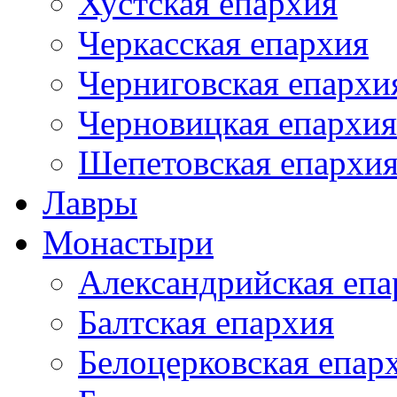
Хустская епархия
Черкасская епархия
Черниговская епархи
Черновицкая епархия
Шепетовская епархи
Лавры
Монастыри
Александрийская епа
Балтская епархия
Белоцерковская епар