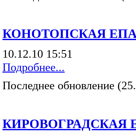
КОНОТОПСКАЯ ЕП
10.12.10 15:51
Подробнее...
Последнее обновление (25.
КИРОВОГРАДСКАЯ 