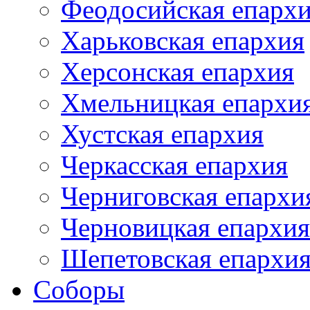
Феодосийская епарх
Харьковская епархия
Херсонская епархия
Хмельницкая епархи
Хустская епархия
Черкасская епархия
Черниговская епархи
Черновицкая епархия
Шепетовская епархи
Соборы