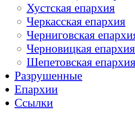
Хустская епархия
Черкасская епархия
Черниговская епархи
Черновицкая епархия
Шепетовская епархи
Разрушенные
Епархии
Ссылки