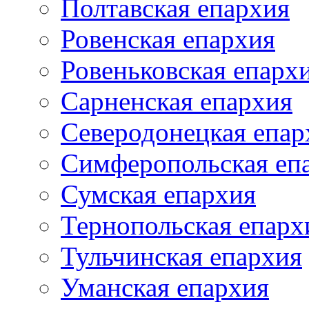
Полтавская епархия
Ровенская епархия
Ровеньковская епарх
Сарненская епархия
Северодонецкая епар
Симферопольская еп
Сумская епархия
Тернопольская епарх
Тульчинская епархия
Уманская епархия