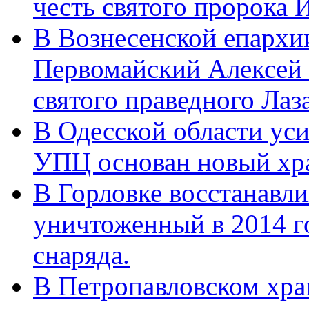
честь святого пророка 
В Вознесенской епархи
Первомайский Алексей 
святого праведного Лаз
В Одесской области ус
УПЦ основан новый хр
В Горловке восстанавл
уничтоженный в 2014 го
снаряда.
В Петропавловском хр