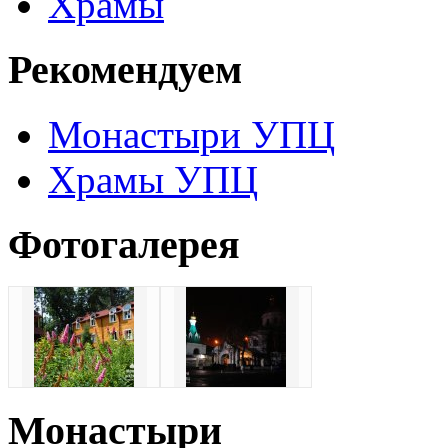
Храмы
Рекомендуем
Монастыри УПЦ
Храмы УПЦ
Фотогалерея
Монастыри