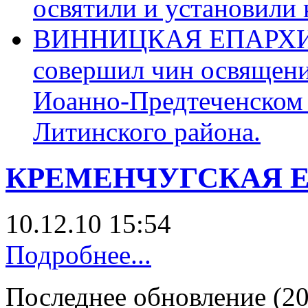
освятили и установили 
ВИННИЦКАЯ ЕПАРХИЯ.
совершил чин освящени
Иоанно-Предтеченском 
Литинского района.
КРЕМЕНЧУГСКАЯ 
10.12.10 15:54
Подробнее...
Последнее обновление (20