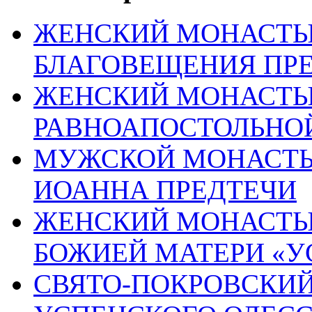
ЖЕНСКИЙ МОНАСТЫР
БЛАГОВЕЩЕНИЯ ПР
ЖЕНСКИЙ МОНАСТЫР
РАВНОАПОСТОЛЬНОЙ
МУЖСКОЙ МОНАСТЫР
ИОАННА ПРЕДТЕЧИ
ЖЕНСКИЙ МОНАСТЫР
БОЖИЕЙ МАТЕРИ «
СВЯТО-ПОКРОВСКИЙ