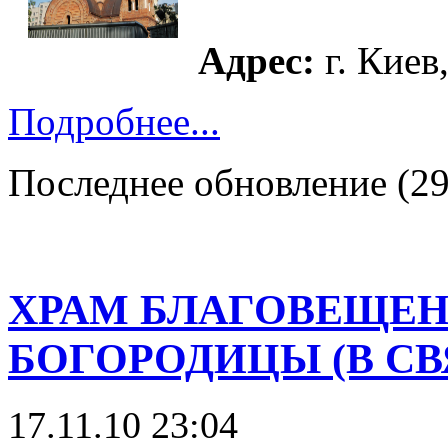
Адрес:
г. Киев
Подробнее...
Последнее обновление (29
ХРАМ БЛАГОВЕЩЕН
БОГОРОДИЦЫ (В С
17.11.10 23:04