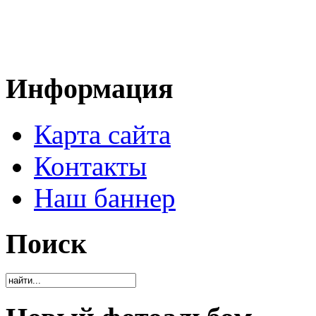
Информация
Карта сайта
Контакты
Наш баннер
Поиск