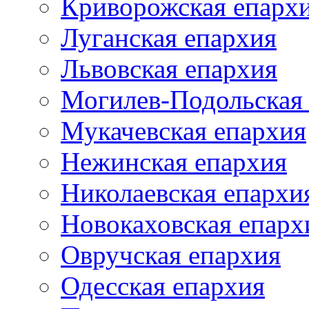
Криворожская епарх
Луганская епархия
Львовская епархия
Могилев-Подольская
Мукачевская епархия
Нежинская епархия
Николаевская епархи
Новокаховская епарх
Овручская епархия
Одесская епархия