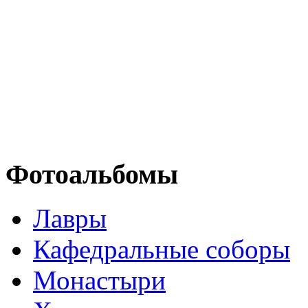
Фотоальбомы
Лавры
Кафедральные соборы
Монастыри