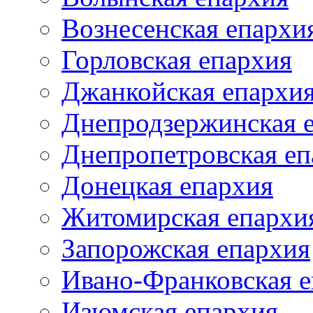
Вознесенская епархи
Горловская епархия
Джанкойская епархи
Днепродзержинская 
Днепропетровская еп
Донецкая епархия
Житомирская епархи
Запорожская епархия
Ивано-Франковская 
Изюмская епархия