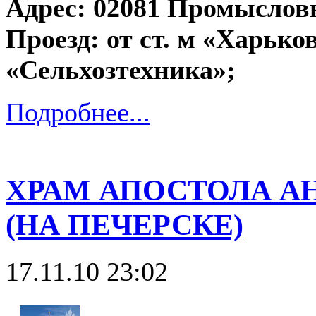
Адрес: 02081 Промысловы
Проезд: от ст. м «Харьков
«Сельхозтехника»;
Подробнее...
ХРАМ АПОСТОЛА А
(НА ПЕЧЕРСКЕ)
17.11.10 23:02