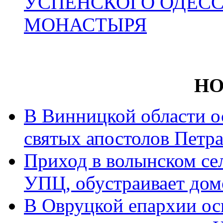
УСПЕНСКОГО ОДЕС
МОНАСТЫРЯ
НО
В Винницкой области о
святых апостолов Петра
Приход в волынском се
УПЦ, обустраивает дом
В Овруцкой епархии о