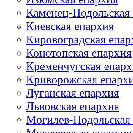
Каменец-Подольская
Киевская епархия
Кировоградская епар
Конотопская епархия
Кременчугская епарх
Криворожская епарх
Луганская епархия
Львовская епархия
Могилев-Подольская
Мукачевская епархия