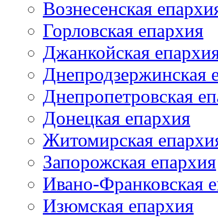
Вознесенская епархи
Горловская епархия
Джанкойская епархи
Днепродзержинская 
Днепропетровская еп
Донецкая епархия
Житомирская епархи
Запорожская епархия
Ивано-Франковская 
Изюмская епархия