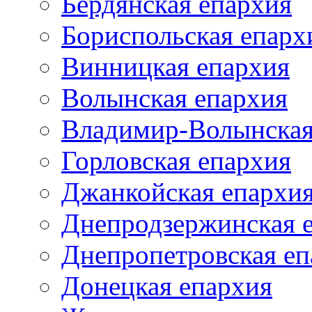
Бердянская епархия
Бориспольская епарх
Винницкая епархия
Волынская епархия
Владимир-Волынская
Горловская епархия
Джанкойская епархи
Днепродзержинская 
Днепропетровская еп
Донецкая епархия