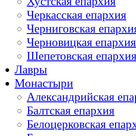
Хустская епархия
Черкасская епархия
Черниговская епархи
Черновицкая епархия
Шепетовская епархи
Лавры
Монастыри
Александрийская епа
Балтская епархия
Белоцерковская епар