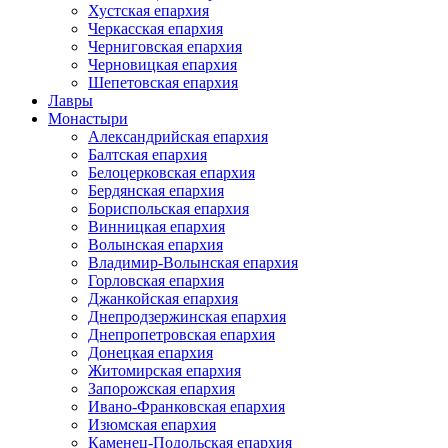
Хустская епархия
Черкасская епархия
Черниговская епархия
Черновицкая епархия
Шепетовская епархия
Лавры
Монастыри
Александрийская епархия
Балтская епархия
Белоцерковская епархия
Бердянская епархия
Бориспольская епархия
Винницкая епархия
Волынская епархия
Владимир-Волынская епархия
Горловская епархия
Джанкойская епархия
Днепродзержинская епархия
Днепропетровская епархия
Донецкая епархия
Житомирская епархия
Запорожская епархия
Ивано-Франковская епархия
Изюмская епархия
Каменец-Подольская епархия