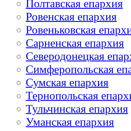
Полтавская епархия
Ровенская епархия
Ровеньковская епарх
Сарненская епархия
Северодонецкая епар
Симферопольская еп
Сумская епархия
Тернопольская епарх
Тульчинская епархия
Уманская епархия