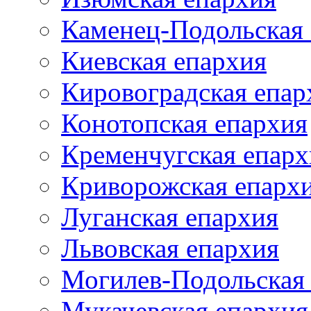
Каменец-Подольская
Киевская епархия
Кировоградская епар
Конотопская епархия
Кременчугская епарх
Криворожская епарх
Луганская епархия
Львовская епархия
Могилев-Подольская
Мукачевская епархия