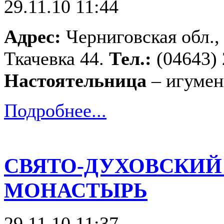
29.11.10 11:44
Адрес:
Черниговская обл., 
Ткачевка 44.
Тел.:
(04643) 
Настоятельница
– игумен
Подробнее...
СВЯТО-ДУХОВСКИ
МОНАСТЫРЬ
29.11.10 11:37