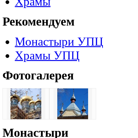
Храмы
Рекомендуем
Монастыри УПЦ
Храмы УПЦ
Фотогалерея
Монастыри