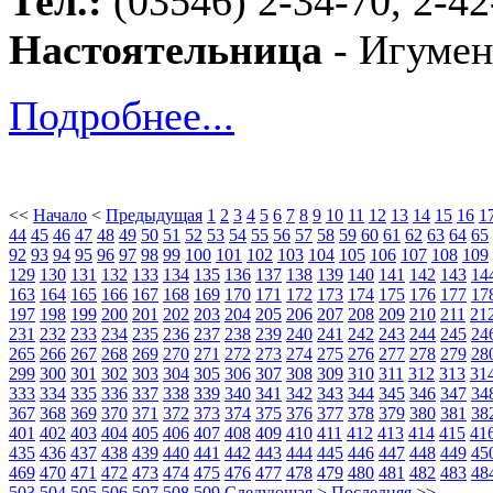
Тел.:
(03546) 2-34-70, 2-42
Настоятельница
- Игумен
Подробнее...
<<
Начало
<
Предыдущая
1
2
3
4
5
6
7
8
9
10
11
12
13
14
15
16
1
44
45
46
47
48
49
50
51
52
53
54
55
56
57
58
59
60
61
62
63
64
65
92
93
94
95
96
97
98
99
100
101
102
103
104
105
106
107
108
109
129
130
131
132
133
134
135
136
137
138
139
140
141
142
143
14
163
164
165
166
167
168
169
170
171
172
173
174
175
176
177
17
197
198
199
200
201
202
203
204
205
206
207
208
209
210
211
21
231
232
233
234
235
236
237
238
239
240
241
242
243
244
245
24
265
266
267
268
269
270
271
272
273
274
275
276
277
278
279
28
299
300
301
302
303
304
305
306
307
308
309
310
311
312
313
31
333
334
335
336
337
338
339
340
341
342
343
344
345
346
347
34
367
368
369
370
371
372
373
374
375
376
377
378
379
380
381
38
401
402
403
404
405
406
407
408
409
410
411
412
413
414
415
41
435
436
437
438
439
440
441
442
443
444
445
446
447
448
449
45
469
470
471
472
473
474
475
476
477
478
479
480
481
482
483
48
503
504
505
506
507
508
509
Следующая
>
Последняя
>>