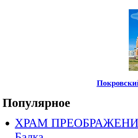
Покровски
Популярное
ХРАМ ПРЕОБРАЖЕНИЯ 
Балка