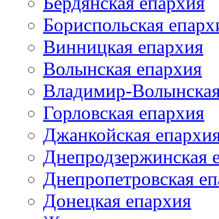
Бердянская епархия
Бориспольская епарх
Винницкая епархия
Волынская епархия
Владимир-Волынская
Горловская епархия
Джанкойская епархи
Днепродзержинская 
Днепропетровская еп
Донецкая епархия