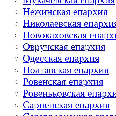
Нежинская епархия
Николаевская епархи
Новокаховская епарх
Овручская епархия
Одесская епархия
Полтавская епархия
Ровенская епархия
Ровеньковская епарх
Сарненская епархия