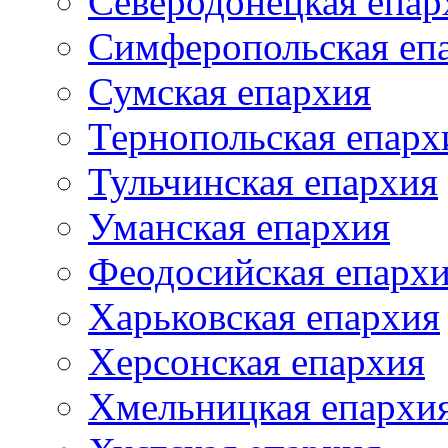
Северодонецкая епар
Симферопольская еп
Сумская епархия
Тернопольская епарх
Тульчинская епархия
Уманская епархия
Феодосийская епарх
Харьковская епархия
Херсонская епархия
Хмельницкая епархи