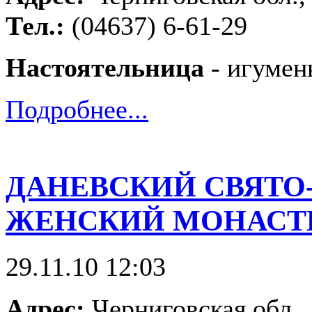
Тел.:
(04637) 6-61-29
Настоятельница
- игумен
Подробнее...
ДАНЕВСКИЙ СВЯТО
ЖЕНСКИЙ МОНАСТ
29.11.10 12:03
Адрес:
Черниговская обл., 