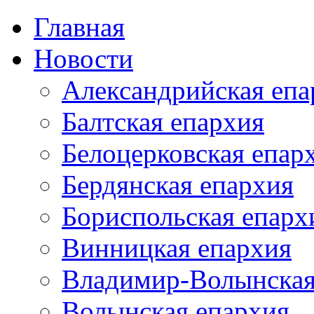
Главная
Новости
Александрийская епа
Балтская епархия
Белоцерковская епар
Бердянская епархия
Бориспольская епарх
Винницкая епархия
Владимир-Волынская
Волынская епархия