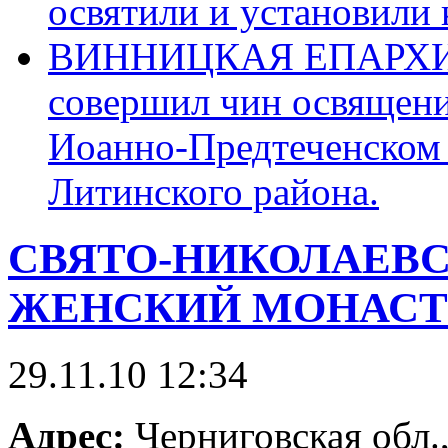
освятили и установили 
ВИННИЦКАЯ ЕПАРХИЯ.
совершил чин освящени
Иоанно-Предтеченском 
Литинского района.
СВЯТО-НИКОЛАЕВ
ЖЕНСКИЙ МОНАС
29.11.10 12:34
Адрес:
Черниговская обл.,