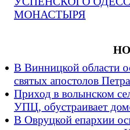
УСПЕНСКОГО ОДЕС
МОНАСТЫРЯ
НО
В Винницкой области о
святых апостолов Петра
Приход в волынском се
УПЦ, обустраивает дом
В Овруцкой епархии о