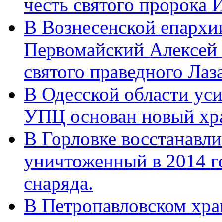
честь святого пророка 
В Вознесенской епархи
Первомайский Алексей 
святого праведного Лаз
В Одесской области ус
УПЦ основан новый хр
В Горловке восстанавл
уничтоженный в 2014 го
снаряда.
В Петропавловском хр