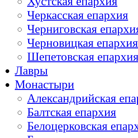
Хустская епархия
Черкасская епархия
Черниговская епархи
Черновицкая епархия
Шепетовская епархи
Лавры
Монастыри
Александрийская епа
Балтская епархия
Белоцерковская епар