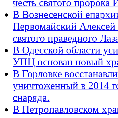
честь святого пророка 
В Вознесенской епархи
Первомайский Алексей 
святого праведного Лаз
В Одесской области ус
УПЦ основан новый хр
В Горловке восстанавл
уничтоженный в 2014 го
снаряда.
В Петропавловском хр