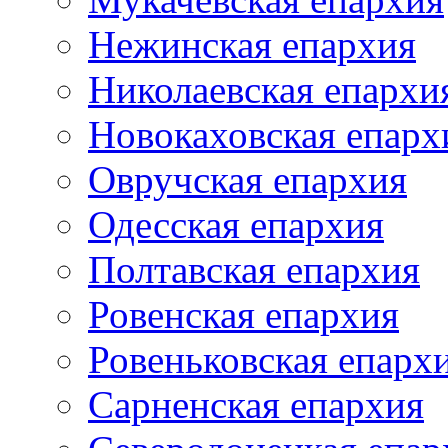
Нежинская епархия
Николаевская епархи
Новокаховская епарх
Овручская епархия
Одесская епархия
Полтавская епархия
Ровенская епархия
Ровеньковская епарх
Сарненская епархия