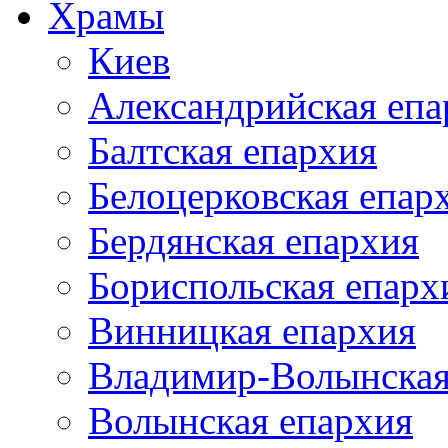
Храмы
Киев
Александрийская епа
Балтская епархия
Белоцерковская епар
Бердянская епархия
Бориспольская епарх
Винницкая епархия
Владимир-Волынская
Волынская епархия