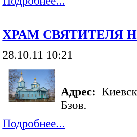
Подробнее...
ХРАМ СВЯТИТЕЛЯ 
28.10.11 10:21
Адрес:
Киевска
Бзов.
Подробнее...