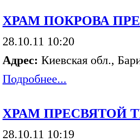
ХРАМ ПОКРОВА ПР
28.10.11 10:20
Адрес:
Киевская обл., Бар
Подробнее...
ХРАМ ПРЕСВЯТОЙ 
28.10.11 10:19