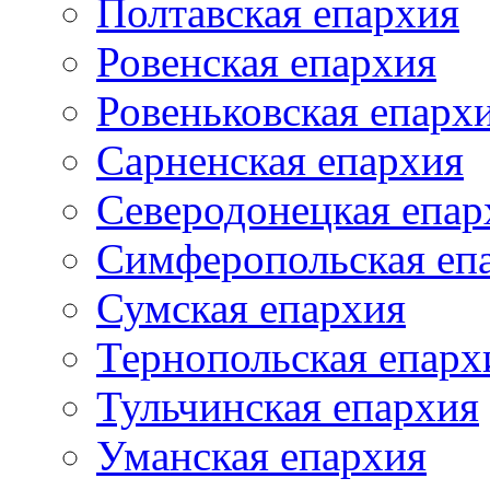
Полтавская епархия
Ровенская епархия
Ровеньковская епарх
Сарненская епархия
Северодонецкая епар
Симферопольская еп
Сумская епархия
Тернопольская епарх
Тульчинская епархия
Уманская епархия