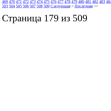
469
470
471
472
473
474
475
476
477
478
479
480
481
482
483
48
503
504
505
506
507
508
509
Следующая
>
Последняя
>>
Страница 179 из 509