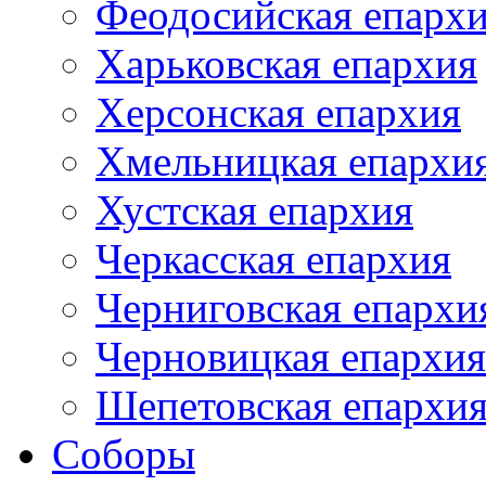
Феодосийская епарх
Харьковская епархия
Херсонская епархия
Хмельницкая епархи
Хустская епархия
Черкасская епархия
Черниговская епархи
Черновицкая епархия
Шепетовская епархи
Соборы