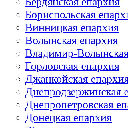
Бердянская епархия
Бориспольская епарх
Винницкая епархия
Волынская епархия
Владимир-Волынская
Горловская епархия
Джанкойская епархи
Днепродзержинская 
Днепропетровская еп
Донецкая епархия