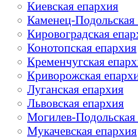
Киевская епархия
Каменец-Подольская
Кировоградская епар
Конотопская епархия
Кременчугская епарх
Криворожская епарх
Луганская епархия
Львовская епархия
Могилев-Подольская
Мукачевская епархия